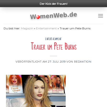
Skip
Der Kick der Frauen!
to
content
Du bist hier:
Magazin
»
Entertainment
»
Trauer um Pete Burns
ENTERTAINMENT
Trauer um Pete Burns
VERÖFFENTLICHT AM
27. JULI 2019
VON
REDAKTION