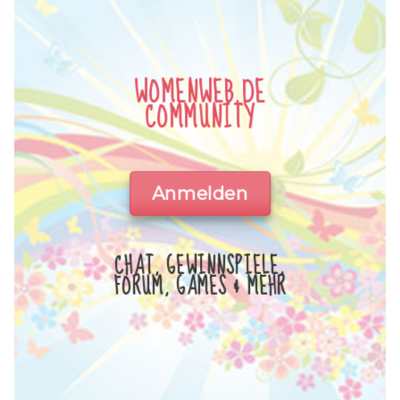
WOMENWEB.DE
COMMUNITY
Anmelden
CHAT, GEWINNSPIELE,
FORUM, GAMES & MEHR