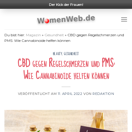
Skip
Der Kick der Frauen!
to
content
Du bist hier:
Magazin
»
Gesundheit
»
CBD gegen Regelschmerzen und
PMS: Wie Cannabinoide helfen können
BEAUTY
,
GESUNDHEIT
CBD gegen Regelschmerzen und PMS:
Wie Cannabinoide helfen können
VERÖFFENTLICHT AM
11. APRIL 2022
VON
REDAKTION