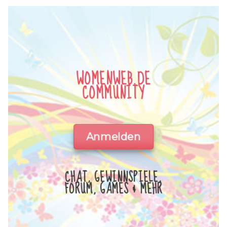
WOMENWEB.DE
COMMUNITY
Anmelden
CHAT, GEWINNSPIELE,
FORUM, GAMES & MEHR