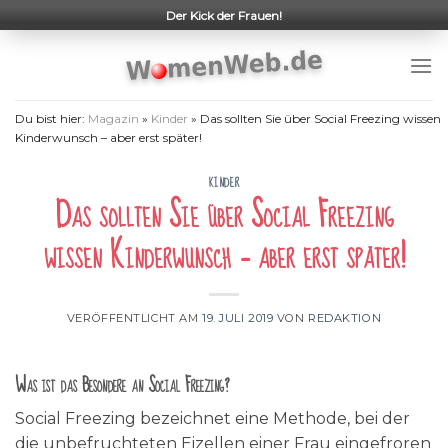
Skip
Der Kick der Frauen!
to
content
Du bist hier:
Magazin
»
Kinder
»
Das sollten Sie über Social Freezing wissen
Kinderwunsch – aber erst später!
KINDER
Das sollten Sie über Social Freezing
wissen Kinderwunsch – aber erst später!
VERÖFFENTLICHT AM
19. JULI 2019
VON
REDAKTION
Was ist das Besondere an Social Freezing?
Social Freezing bezeichnet eine Methode, bei der
die unbefruchteten Eizellen einer Frau eingefroren