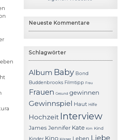
en
ion
Neueste Kommentare
er
Schlagwörter
geben
Baby
Album
Bond
cht
Buddenbrooks
Filmtipp
Frau
Frauen
gewinnen
n
Gesund
Gewinnspiel
Haut
Hilfe
kura
Interview
Hochzeit
James
Jennifer
Kate
Kind
Kim
Liebe
Kino
Leben
Kinder
Körper