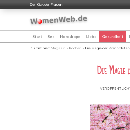
Skip
Der Kick der Frauen!
to
content
Start
Sex
Horoskope
Liebe
Gesundheit
Du bist hier:
Magazin
»
Kochen
»
Die Magie der Kirschblüten
Die Magie d
VERÖFFENTLICH