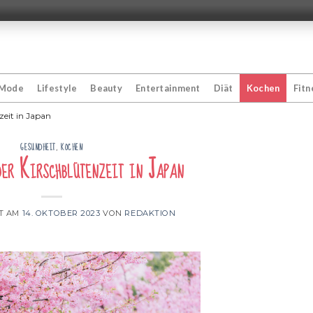
Mode
Lifestyle
Beauty
Entertainment
Diät
Kochen
Fitn
zeit in Japan
GESUNDHEIT
,
KOCHEN
er Kirschblütenzeit in Japan
T AM
14. OKTOBER 2023
VON
REDAKTION