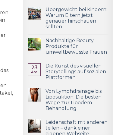
Übergewicht bei Kindern:
eren
Warum Eltern jetzt
ein
genauer hinschauen
sollten
der
Nachhaltige Beauty-
Produkte für
umweltbewusste Frauen
Die Kunst des visuellen
23
 das
Storytellings auf sozialen
Apr.
Plattformen
nen
Von Lymphdrainage bis
takel,
Liposuktion: Die besten
Wege zur Lipödem-
Behandlung
Leidenschaft mit anderen
teilen – dank einer
eigenen Webseite