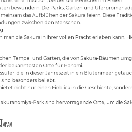
 ist eine Tradition, bei der die Menschen im Freien
hblüten bewundern. Die Parks, Gärten und Uferpromenad
gemeinsam das Aufblühen der Sakura feiern. Diese Tradit
Bindungen zwischen den Menschen.
ng
n man die Sakura in ihrer vollen Pracht erleben kann. Hi
torischen Tempel und Gärten, die von Sakura-Bäumen um
r der bekanntesten Orte für Hanami.
ussufer, die in dieser Jahreszeit in ein Blütenmeer getau
sind besonders beliebt.
bietet nicht nur einen Einblick in die Geschichte, sonder
Sakuranomiya-Park sind hervorragende Orte, um die Sa
 Japan