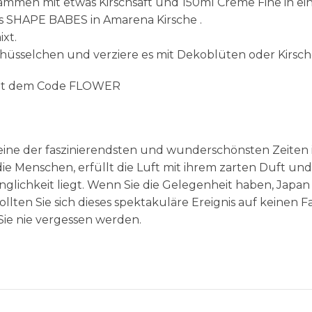
ammen mit etwas Kirschsaft und 150ml Creme Fine in ei
s SHAPE BABES in Amarena Kirsche .
xt.
Schüsselchen und verziere es mit Dekoblüten oder Kirsc
 mit dem Code FLOWER
os eine der faszinierendsten und wunderschönsten Zeiten
ie Menschen, erfüllt die Luft mit ihrem zarten Duft und
änglichkeit liegt. Wenn Sie die Gelegenheit haben, Japan
lten Sie sich dieses spektakuläre Ereignis auf keinen Fa
 Sie nie vergessen werden.