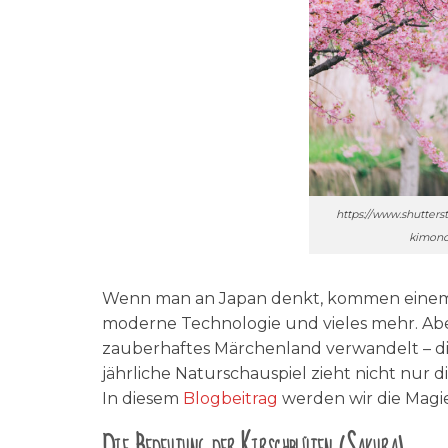
https://www.shutter
kimono
Wenn man an Japan denkt, kommen einem vi
moderne Technologie und vieles mehr. Aber e
zauberhaftes Märchenland verwandelt – die
jährliche Naturschauspiel zieht nicht nur 
In diesem
Blogbeitrag
werden wir die Magie
Die Bedeutung der Kirschblüten (Sakura)