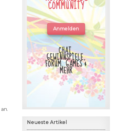
COMMUNITY
Anmelden
CHAT,
GEWINNSPIELE,
FORUM, GAMES &
MEHR
 an.
Neueste Artikel