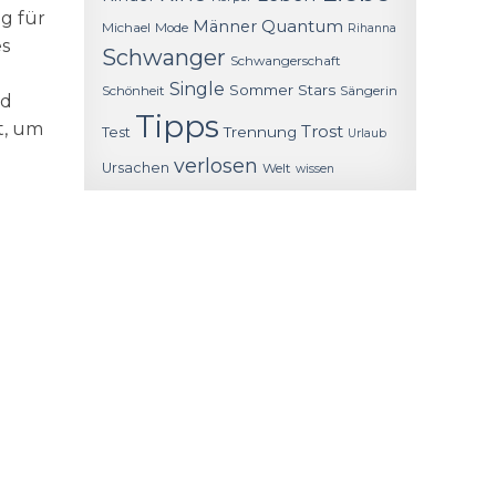
g für
Quantum
Männer
Michael
Mode
Rihanna
es
Schwanger
Schwangerschaft
Single
Sommer
Stars
Schönheit
Sängerin
nd
Tipps
t, um
Trost
Trennung
Test
Urlaub
verlosen
Ursachen
Welt
wissen