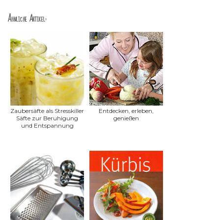
Ähnliche Artikel:
Zaubersäfte als Stresskiller
Entdecken, erleben,
Säfte zur Beruhigung
genießen
und Entspannung