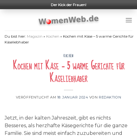
Skip
Der Kick der Frauen!
to
content
Du bist hier:
Magazin
»
Kochen
»
Kochen mit Käse – 5 warme Gerichte für
Käseliebhaber
KOCHEN
Kochen mit Käse – 5 warme Gerichte für
Käseliebhaber
VERÖFFENTLICHT AM
18. JANUAR 2024
VON
REDAKTION
Jetzt, in der kalten Jahreszeit, gibt es nichts
Besseres, als herzhafte Käsegerichte für die ganze
Familie. Sie sind meist einfach zuzubereiten und