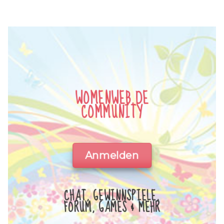
WOMENWEB.DE
COMMUNITY
Anmelden
CHAT, GEWINNSPIELE,
FORUM, GAMES & MEHR