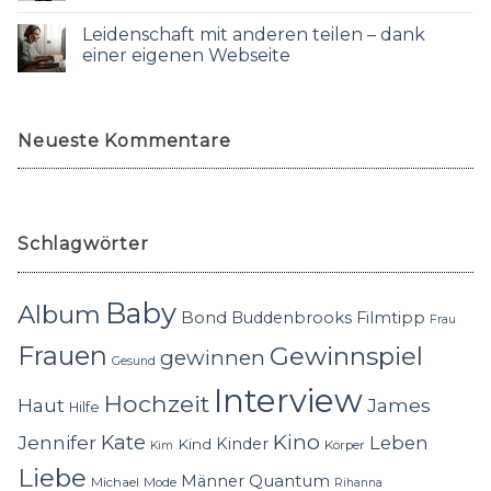
Leidenschaft mit anderen teilen – dank
einer eigenen Webseite
Neueste Kommentare
Schlagwörter
Baby
Album
Bond
Buddenbrooks
Filmtipp
Frau
Frauen
Gewinnspiel
gewinnen
Gesund
Interview
Hochzeit
Haut
James
Hilfe
Kino
Jennifer
Kate
Leben
Kinder
Kind
Körper
Kim
Liebe
Quantum
Männer
Michael
Mode
Rihanna