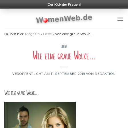
Skip
Der Kick der Frauen!
to
content
Du bist hier:
Magazin
»
Liebe
»
Wie eine graue Wolke…
LIEBE
Wie eine graue Wolke…
VERÖFFENTLICHT AM
11. SEPTEMBER 2019
VON
REDAKTION
Wie eine graue Wolke…