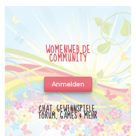
WOMENWEB.DE
COMMUNITY
Anmelden
CHAT, GEWINNSPIELE,
FORUM, GAMES & MEHR