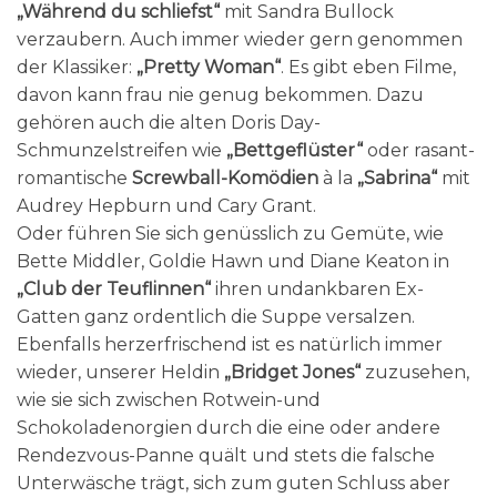
„Während du schliefst“
mit Sandra Bullock
verzaubern. Auch immer wieder gern genommen
der Klassiker:
„Pretty Woman“
. Es gibt eben Filme,
davon kann frau nie genug bekommen. Dazu
gehören auch die alten Doris Day-
Schmunzelstreifen wie
„Bettgeflüster“
oder rasant-
romantische
Screwball-Komödien
à la
„Sabrina“
mit
Audrey Hepburn und Cary Grant.
Oder führen Sie sich genüsslich zu Gemüte, wie
Bette Middler, Goldie Hawn und Diane Keaton in
„Club der Teuflinnen“
ihren undankbaren Ex-
Gatten ganz ordentlich die Suppe versalzen.
Ebenfalls herzerfrischend ist es natürlich immer
wieder, unserer Heldin
„Bridget Jones“
zuzusehen,
wie sie sich zwischen Rotwein-und
Schokoladenorgien durch die eine oder andere
Rendezvous-Panne quält und stets die falsche
Unterwäsche trägt, sich zum guten Schluss aber