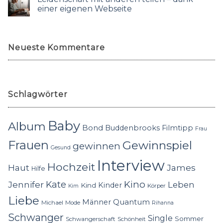
einer eigenen Webseite
Neueste Kommentare
Schlagwörter
Baby
Album
Bond
Buddenbrooks
Filmtipp
Frau
Frauen
Gewinnspiel
gewinnen
Gesund
Interview
Hochzeit
Haut
James
Hilfe
Kino
Jennifer
Kate
Leben
Kinder
Kind
Körper
Kim
Liebe
Quantum
Männer
Michael
Mode
Rihanna
Schwanger
Single
Sommer
Schwangerschaft
Schönheit