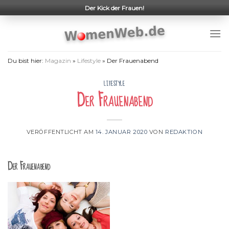
Skip
Der Kick der Frauen!
to
content
Du bist hier:
Magazin
»
Lifestyle
»
Der Frauenabend
LIFESTYLE
Der Frauenabend
VERÖFFENTLICHT AM
14. JANUAR 2020
VON
REDAKTION
Der Frauenabend