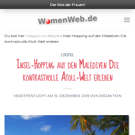
Skip
Der Kick der Frauen!
to
content
Du bist hier:
Magazin
»
Lifestyle
»
Insel-Hopping auf den Malediven Die
kontrastvolle Atoll-Welt erleben
LIFESTYLE
Insel-Hopping auf den Malediven Die
kontrastvolle Atoll-Welt erleben
VERÖFFENTLICHT AM
15. DEZEMBER 2019
VON
REDAKTION