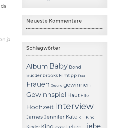
 da
Neueste Kommentare
en ja
Schlagwörter
Baby
Album
Bond
Buddenbrooks
Filmtipp
Frau
Frauen
gewinnen
Gesund
Gewinnspiel
Haut
Hilfe
Interview
Hochzeit
James
Jennifer
Kate
Kind
Kim
Liebe
Kino
Leben
Kinder
Körper