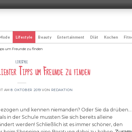
Mode
Lifestyle
Beauty
Entertainment
Diät
Kochen
Fitn
ipps um Freunde zu finden
LIFESTYLE
iebter Tipps um Freunde zu finden
HT AM
8. OKTOBER 2019
VON
REDAKTION
dt gezogen und kennen niemanden? Oder Sie da drüben… 
ls in der Schule mussten Sie sich bereits alleine
dert werden! Schließlich ist es immer schöner, den
der beim Shopping eine Beratung dabei zu haben.
Zusam