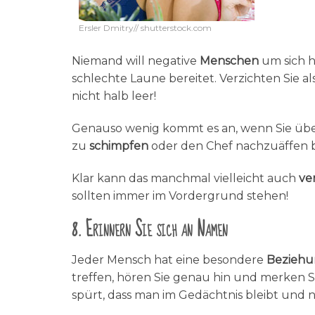
Ersler Dmitry// shutterstock.com
Niemand will negative
Menschen
um sich h
schlechte Laune bereitet. Verzichten Sie al
nicht halb leer!
Genauso wenig kommt es an, wenn Sie ü
zu
schimpfen
oder den Chef nachzuäffen br
Klar kann das manchmal vielleicht auch
ve
sollten immer im Vordergrund stehen!
8. Erinnern Sie sich an Namen
Jeder Mensch hat eine besondere
Bezieh
treffen, hören Sie genau hin und merken Si
spürt, dass man im Gedächtnis bleibt und n