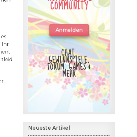
COMMUNITY
Anmelden
les
 Ihr
CHAT,
ment.
GEWINNSPIELE,
tleid.
FORUM, GAMES &
MEHR
ir
Neueste Artikel