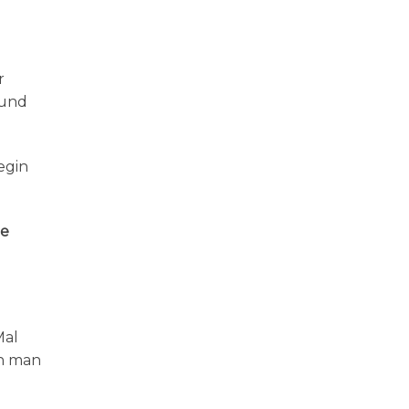
r
 und
egin
he
Mal
nn man