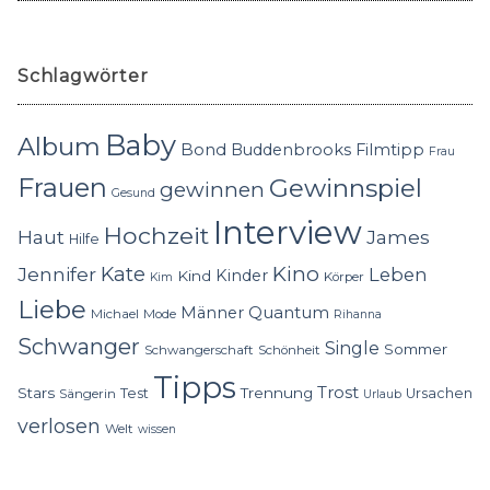
Schlagwörter
Baby
Album
Bond
Buddenbrooks
Filmtipp
Frau
Frauen
Gewinnspiel
gewinnen
Gesund
Interview
Hochzeit
Haut
James
Hilfe
Kino
Jennifer
Kate
Leben
Kinder
Kind
Körper
Kim
Liebe
Quantum
Männer
Michael
Mode
Rihanna
Schwanger
Single
Sommer
Schwangerschaft
Schönheit
Tipps
Trost
Stars
Trennung
Test
Ursachen
Sängerin
Urlaub
verlosen
Welt
wissen