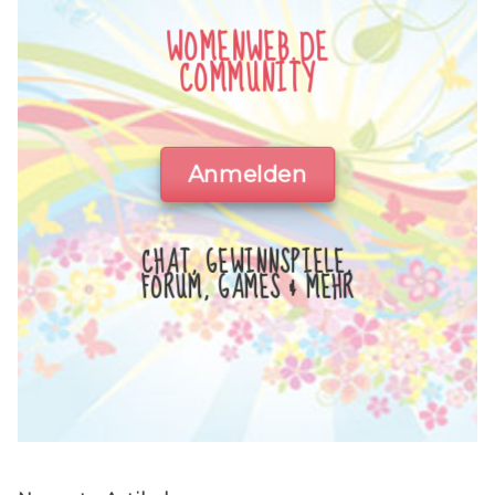
WOMENWEB.DE
COMMUNITY
Anmelden
CHAT, GEWINNSPIELE,
FORUM, GAMES & MEHR