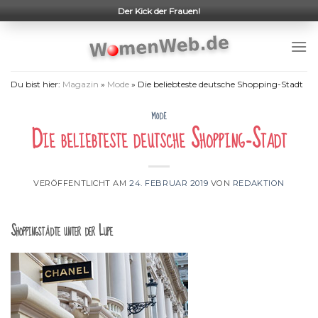
Skip
Der Kick der Frauen!
to
content
Du bist hier:
Magazin
»
Mode
»
Die beliebteste deutsche Shopping-Stadt
MODE
Die beliebteste deutsche Shopping-Stadt
VERÖFFENTLICHT AM
24. FEBRUAR 2019
VON
REDAKTION
Shoppingstädte unter der Lupe