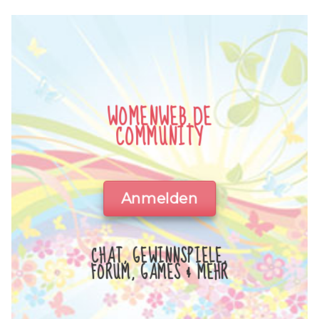
WOMENWEB.DE
COMMUNITY
Anmelden
CHAT, GEWINNSPIELE,
FORUM, GAMES & MEHR