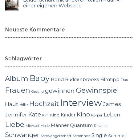
einer eigenen Webseite
Neueste Kommentare
Schlagwörter
Baby
Album
Bond
Buddenbrooks
Filmtipp
Frau
Frauen
Gewinnspiel
gewinnen
Gesund
Interview
Hochzeit
Haut
James
Hilfe
Kino
Jennifer
Kate
Leben
Kinder
Kind
Körper
Kim
Liebe
Quantum
Männer
Michael
Mode
Rihanna
Schwanger
Single
Sommer
Schwangerschaft
Schönheit