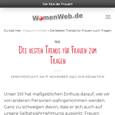
Skip
Der Kick der Frauen!
to
content
Du bist hier:
Magazin
»
Mode
»
Die besten Trends für Frauen zum Tragen
MODE
Die besten Trends für Frauen zum
Tragen
VERÖFFENTLICHT AM
17. NOVEMBER 2022
VON
REDAKTION
Unser Stil hat maßgeblichen Einfluss darauf, wie wir
von anderen Personen wahrgenommen werden.
Ganz zu schweigen davon, dass er sich auch auf
unsere Selbstwahrnehmung auswirkt. Frauen