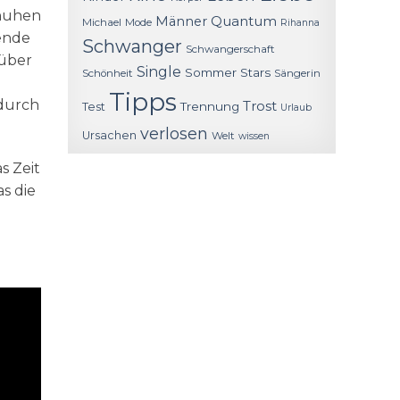
chuhen
Quantum
Männer
Michael
Mode
Rihanna
ßende
Schwanger
Schwangerschaft
 über
Single
Sommer
Stars
Schönheit
Sängerin
Tipps
rdurch
Trost
Trennung
Test
Urlaub
verlosen
Ursachen
Welt
wissen
s Zeit
s die