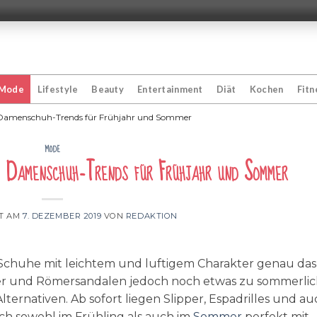
Mode
Lifestyle
Beauty
Entertainment
Diät
Kochen
Fitn
n Damenschuh-Trends für Frühjahr und Sommer
MODE
n Damenschuh-Trends für Frühjahr und Sommer
HT AM
7. DEZEMBER 2019
VON
REDAKTION
 Schuhe mit leichtem und luftigem Charakter genau das
er und Römersandalen jedoch noch etwas zu sommerli
lternativen. Ab sofort liegen Slipper, Espadrilles und a
sich sowohl im Frühling als auch im
Sommer
perfekt mit