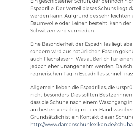
Ein geschlossener Schuh, der dennoch nich
Espadrille. Der Vorteil dieses Schuhs lieg
werden kann. Aufgrund des sehr leichten 
Baumwolle oder Leinen besteht, kann de
Schwitzen wird vermieden.
Eine Besonderheit der Espadrilles liegt aber
sondern wird aus natürlichen Fasern geknü
auch Flachsfasern. Was äußerlich für eine
jedoch eher unangenehm werden. Da sich die
regnerischen Tag in Espadrilles schnell nas
Allgemein lieben die Espadrilles, die urs
nicht besonders. Dies sollten Besitzerinne
dass die Schuhe nach einem Waschgang in d
am besten vorsichtig mit der Hand wasche
Grundsätzlich ist ein Kontakt dieser Schuh
http://www.damenschuhlexikon.de/schuhar