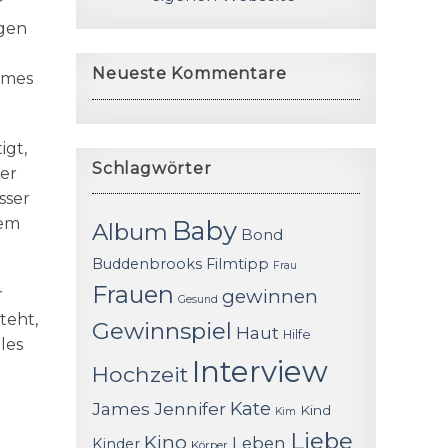
r
agen
Neueste Kommentare
hmes
igt,
Schlagwörter
der
sser
nem
Baby
Album
Bond
Buddenbrooks
Filmtipp
Frau
Frauen
r
gewinnen
Gesund
teht,
Gewinnspiel
Haut
Hilfe
les
Interview
Hochzeit
James
Jennifer
Kate
Kind
Kim
Liebe
Kino
Leben
Kinder
Körper