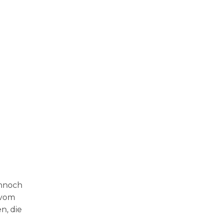
ennoch
 vom
n, die