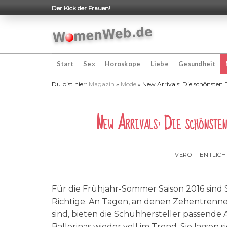
Skip
Der Kick der Frauen!
to
content
Start
Sex
Horoskope
Liebe
Gesundheit
Du bist hier:
Magazin
»
Mode
»
New Arrivals: Die schönste
New Arrivals: Die schönste
VERÖFFENTLIC
Für die Frühjahr-Sommer Saison 2016 sind
Richtige. An Tagen, an denen Zehentrenn
sind, bieten die Schuhhersteller passende A
Ballerinas wieder voll im Trend. Sie lassen 