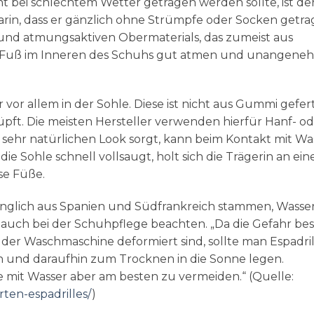
t bei schlechtem Wetter getragen werden sollte, ist de
t darin, dass er gänzlich ohne Strümpfe oder Socken getr
und atmungsaktiven Obermaterials, das zumeist aus
r Fuß im Inneren des Schuhs gut atmen und unangene
 vor allem in der Sohle. Diese ist nicht aus Gummi gefert
pft. Die meisten Hersteller verwenden hierfür Hanf- o
n sehr natürlichen Look sorgt, kann beim Kontakt mit Wa
 Sohle schnell vollsaugt, holt sich die Trägerin an ei
se Füße.
prünglich aus Spanien und Südfrankreich stammen, Wasse
n auch bei der Schuhpflege beachten. „Da die Gefahr bes
er Waschmaschine deformiert sind, sollte man Espadril
n und daraufhin zum Trocknen in die Sonne legen.
e mit Wasser aber am besten zu vermeiden.“ (Quelle:
ten-espadrilles/
)