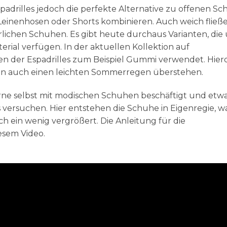
adrilles jedoch die perfekte Alternative zu offenen S
, Leinenhosen oder Shorts kombinieren. Auch weich flie
ichen Schuhen. Es gibt heute durchaus Varianten, die
erial verfügen. In der aktuellen Kollektion auf
len der Espadrilles zum Beispiel Gummi verwendet. Hie
en auch einen leichten Sommerregen überstehen.
rne selbst mit modischen Schuhen beschäftigt und etwa
 versuchen. Hier entstehen die Schuhe in Eigenregie, wa
ein wenig vergrößert. Die Anleitung für die
iesem Video.