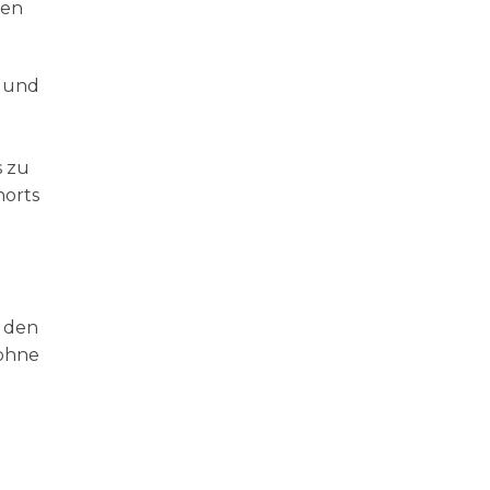
gen
- und
s zu
horts
n den
 ohne