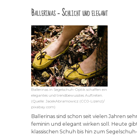
Ballerinas – Schlicht und elegant
Ballerinas in Segelschuh-Optik schaffen ein
elegantes und trendbewusstes Auftreten.
(Quelle: JacekAbramowicz (CC0-Lizenz)/
pixabay.com)
Ballerinas sind schon seit vielen Jahren s
feminin und elegant wirken soll. Heute gi
klassischen Schuh bis hin zum Segelschuh-L