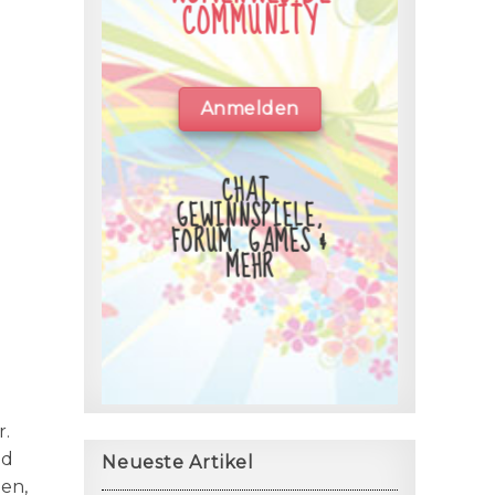
COMMUNITY
Anmelden
CHAT,
GEWINNSPIELE,
FORUM, GAMES &
MEHR
r.
nd
Neueste Artikel
ben,