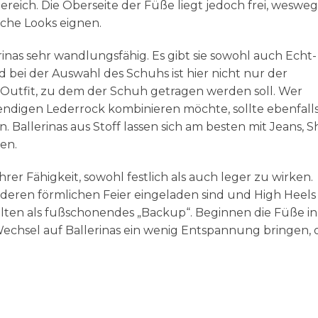
eich. Die Oberseite der Füße liegt jedoch frei, weswe
iche Looks eignen.
erinas sehr wandlungsfähig. Es gibt sie sowohl auch Echt
d bei der Auswahl des Schuhs ist hier nicht nur der
Outfit, zu dem der Schuh getragen werden soll. Wer
trendigen Lederrock kombinieren möchte, sollte ebenfall
. Ballerinas aus Stoff lassen sich am besten mit Jeans, S
en.
 ihrer Fähigkeit, sowohl festlich als auch leger zu wirken.
anderen förmlichen Feier eingeladen sind und High Heels
elten als fußschonendes „Backup“. Beginnen die Füße i
chsel auf Ballerinas ein wenig Entspannung bringen,