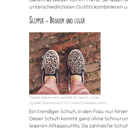
unterschiedlichsten Outfits kombinieren 
Slipper – Bequem und leger
Slipper eignen sich perfekt für sportl. Looks.
(Quelle: Epicantus (CC0-Lizenz)/ pixabay.com)
Ein trendiger Schuh, in den Frau nur hineins
Dieser Schuh kommt ganz ohne Schnürung 
legeren Alltagsoutfits. Da zahlreiche Schu