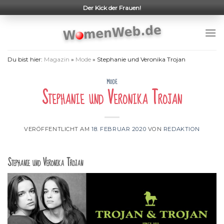
Skip
Der Kick der Frauen!
to
content
Du bist hier:
Magazin
»
Mode
»
Stephanie und Veronika Trojan
MODE
Stephanie und Veronika Trojan
VERÖFFENTLICHT AM
18. FEBRUAR 2020
VON
REDAKTION
Stephanie und Veronika Trojan