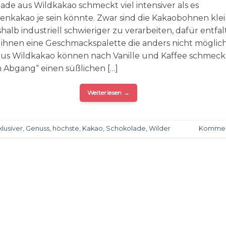
ade aus Wildkakao schmeckt viel intensiver als es
enkakao je sein könnte. Zwar sind die Kakaobohnen kle
alb industriell schwieriger zu verarbeiten, dafür entfal
s ihnen eine Geschmackspalette die anders nicht möglich 
aus Wildkakao können nach Vanille und Kaffee schmec
m Abgang“ einen süßlichen […]
Weiterlesen
→
klusiver
,
Genuss
,
höchste
,
Kakao
,
Schokolade
,
Wilder
Kommen