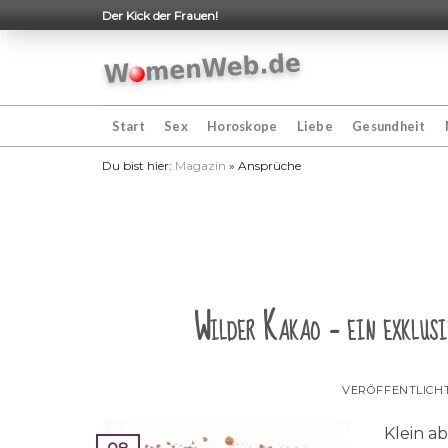
Skip
Der Kick der Frauen!
to
content
Start
Sex
Horoskope
Liebe
Gesundheit
Du bist hier:
Magazin
»
Ansprüche
Wilder Kakao – ein exklusi
VERÖFFENTLICH
Klein a