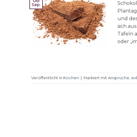
08
Schokol
Sep.
Plantag
und desh
sich au
Tafeln 
oder „i
Veröffentlicht in
Kochen
|
Markiert mit
Ansprüche
,
ex