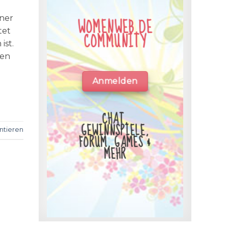
iner
WOMENWEB.DE
tet
COMMUNITY
ist.
ken
Anmelden
CHAT,
GEWINNSPIELE,
tieren
FORUM, GAMES &
MEHR