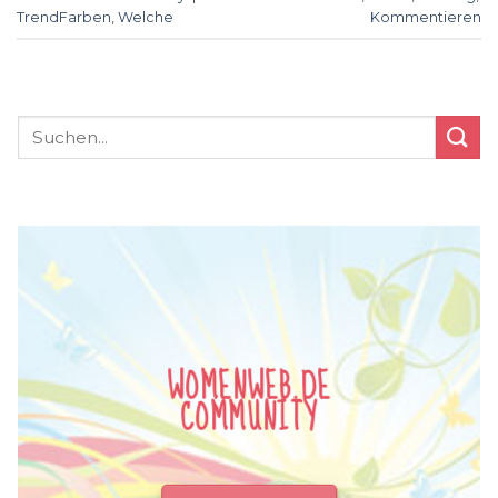
TrendFarben
,
Welche
Kommentieren
WOMENWEB.DE
COMMUNITY