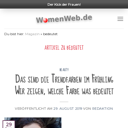
Skip
Der Kick der Frauen!
to
content
Du bist hier:
Magazin
»
bedeutet
ARTIKEL ZU
BEDEUTET
BEAUTY
Das sind die Trendfarben im Frühling
Wir zeigen, welche Farbe was bedeutet
VERÖFFENTLICHT AM
29. AUGUST 2019
VON
REDAKTION
29