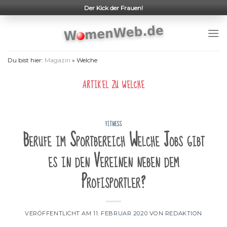
Skip
Der Kick der Frauen!
to
content
Du bist hier:
Magazin
»
Welche
ARTIKEL ZU
WELCHE
FITNESS
Berufe im Sportbereich Welche Jobs gibt
es in den Vereinen neben dem
Profisportler?
VERÖFFENTLICHT AM
11. FEBRUAR 2020
VON
REDAKTION