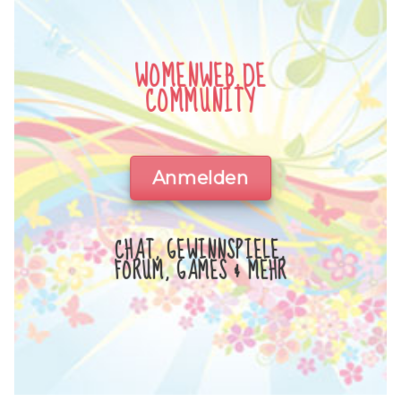
WOMENWEB.DE
COMMUNITY
Anmelden
CHAT, GEWINNSPIELE,
FORUM, GAMES & MEHR