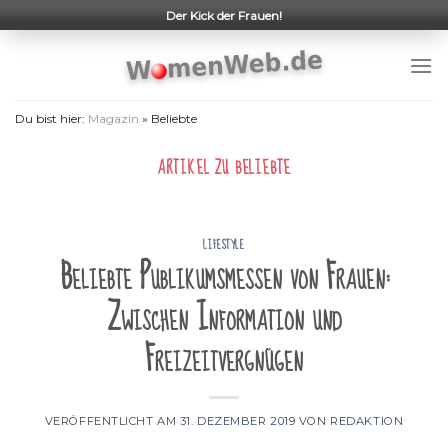
Skip
Der Kick der Frauen!
to
content
Du bist hier:
Magazin
»
Beliebte
ARTIKEL ZU
BELIEBTE
LIFESTYLE
Beliebte Publikumsmessen von Frauen:
Zwischen Information und
Freizeitvergnügen
VERÖFFENTLICHT AM
31. DEZEMBER 2019
VON
REDAKTION