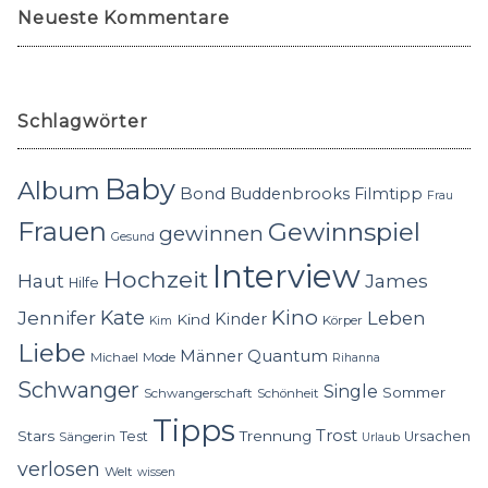
Neueste Kommentare
Schlagwörter
Baby
Album
Bond
Buddenbrooks
Filmtipp
Frau
Frauen
Gewinnspiel
gewinnen
Gesund
Interview
Hochzeit
Haut
James
Hilfe
Kino
Jennifer
Kate
Leben
Kinder
Kind
Körper
Kim
Liebe
Quantum
Männer
Michael
Mode
Rihanna
Schwanger
Single
Sommer
Schwangerschaft
Schönheit
Tipps
Trost
Stars
Trennung
Test
Ursachen
Sängerin
Urlaub
verlosen
Welt
wissen