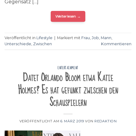
Gegensatz […]
Weiterlesen
→
Veröffentlicht in
Lifestyle
|
Markiert mit
Frau
,
Job
,
Mann
,
Unterschiede
,
Zwischen
Kommentieren
ENTERTAINMENT
Datet Orlando Bloom etwa Katie
Holmes? Es hat gefunkt zwischen den
Schauspielern
VERÖFFENTLICHT AM
6. MÄRZ 2019
VON
REDAKTION