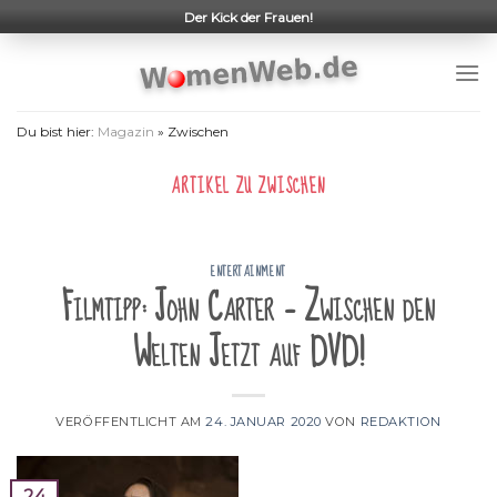
Skip
Der Kick der Frauen!
to
content
Du bist hier:
Magazin
»
Zwischen
ARTIKEL ZU
ZWISCHEN
ENTERTAINMENT
Filmtipp: John Carter – Zwischen den
Welten Jetzt auf DVD!
VERÖFFENTLICHT AM
24. JANUAR 2020
VON
REDAKTION
24