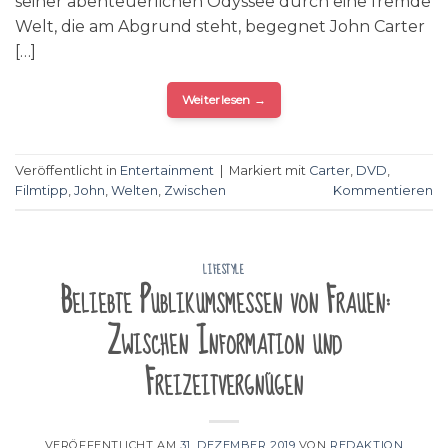
seiner abenteuerlichen Odyssee durch eine fremde
Welt, die am Abgrund steht, begegnet John Carter
[…]
Weiterlesen
→
Veröffentlicht in
Entertainment
|
Markiert mit
Carter
,
DVD
,
Filmtipp
,
John
,
Welten
,
Zwischen
Kommentieren
LIFESTYLE
Beliebte Publikumsmessen von Frauen:
Zwischen Information und
Freizeitvergnügen
VERÖFFENTLICHT AM
31. DEZEMBER 2019
VON
REDAKTION