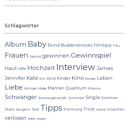
Schlagwörter
Baby
Album
Bond
Buddenbrooks
Filmtipp
Frau
Frauen
Gewinnspiel
gewinnen
Gesund
Interview
Hochzeit
Haut
James
Hilfe
Kino
Jennifer
Kate
Leben
Kinder
Kind
Körper
Kim
Liebe
Quantum
Männer
Michael
Mode
Rihanna
Schwanger
Single
Sommer
Schwangerschaft
Schönheit
Tipps
Trost
Stars
Trennung
Test
Ursachen
Sängerin
Urlaub
verlosen
Welt
wissen