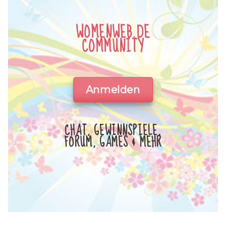
WOMENWEB.DE
COMMUNITY
Anmelden
CHAT, GEWINNSPIELE,
FORUM, GAMES & MEHR