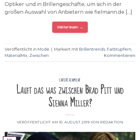
Optiker und in Brillengeschäfte, um sich in der
großen Auswahl von Anbietern wie fielmann.de […]
Weiterlesen
→
Veröffentlicht in
Mode
|
Markiert mit
Brillentrends
,
Farbtupfern
,
MaterialMix
,
Zwischen
Kommentieren
ENTERTAINMENT
Läuft das was zwischen Brad Pitt und
Sienna Miller?
VERÖFFENTLICHT AM
10. AUGUST 2019
VON
REDAKTION