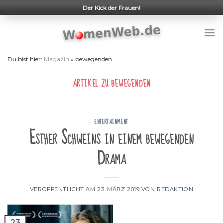
Skip
Der Kick der Frauen!
to
content
Du bist hier:
Magazin
»
bewegenden
ARTIKEL ZU
BEWEGENDEN
ENTERTAINMENT
Esther Schweins in einem bewegenden
Drama
VERÖFFENTLICHT AM
23. MÄRZ 2019
VON
REDAKTION
23