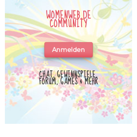
WOMENWEB.DE
COMMUNITY
Anmelden
CHAT, GEWINNSPIELE,
FORUM, GAMES & MEHR