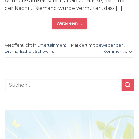
Aufmerksamkeit sehnt, allein zu Hause, mitten in
der Nacht… Niemand würde vermuten, dass […]
Weiterlesen
→
Veröffentlicht in
Entertainment
|
Markiert mit
bewegenden
,
Drama
,
Esther
,
Schweins
Kommentieren