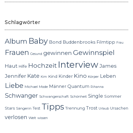
Schlagwörter
Baby
Album
Bond
Buddenbrooks
Filmtipp
Frau
Frauen
Gewinnspiel
gewinnen
Gesund
Interview
Hochzeit
Haut
James
Hilfe
Kino
Jennifer
Kate
Leben
Kinder
Kind
Körper
Kim
Liebe
Quantum
Männer
Michael
Mode
Rihanna
Schwanger
Single
Sommer
Schwangerschaft
Schönheit
Tipps
Trost
Stars
Trennung
Test
Ursachen
Sängerin
Urlaub
verlosen
Welt
wissen