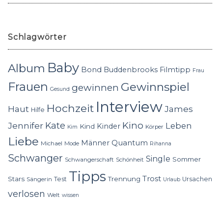
Schlagwörter
Baby
Album
Bond
Buddenbrooks
Filmtipp
Frau
Frauen
Gewinnspiel
gewinnen
Gesund
Interview
Hochzeit
Haut
James
Hilfe
Kino
Jennifer
Kate
Leben
Kinder
Kind
Körper
Kim
Liebe
Quantum
Männer
Michael
Mode
Rihanna
Schwanger
Single
Sommer
Schwangerschaft
Schönheit
Tipps
Trost
Stars
Trennung
Test
Ursachen
Sängerin
Urlaub
verlosen
Welt
wissen