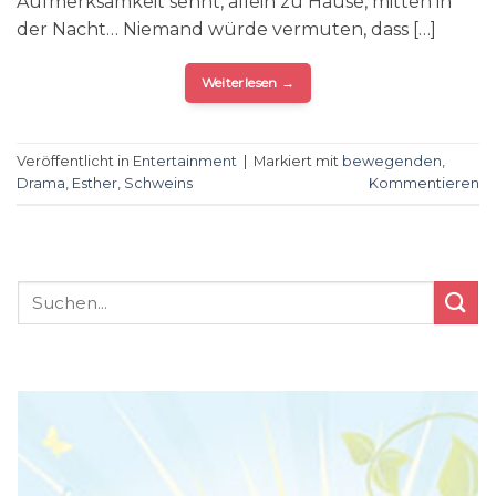
Aufmerksamkeit sehnt, allein zu Hause, mitten in
der Nacht… Niemand würde vermuten, dass […]
Weiterlesen
→
Veröffentlicht in
Entertainment
|
Markiert mit
bewegenden
,
Drama
,
Esther
,
Schweins
Kommentieren