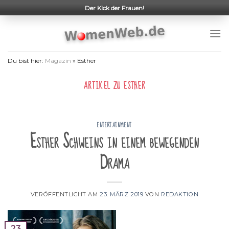
Skip
Der Kick der Frauen!
to
content
Du bist hier:
Magazin
»
Esther
ARTIKEL ZU
ESTHER
ENTERTAINMENT
Esther Schweins in einem bewegenden
Drama
VERÖFFENTLICHT AM
23. MÄRZ 2019
VON
REDAKTION
23