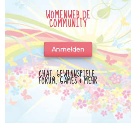
WOMENWEB.DE
COMMUNITY
Anmelden
CHAT, GEWINNSPIELE,
FORUM, GAMES & MEHR