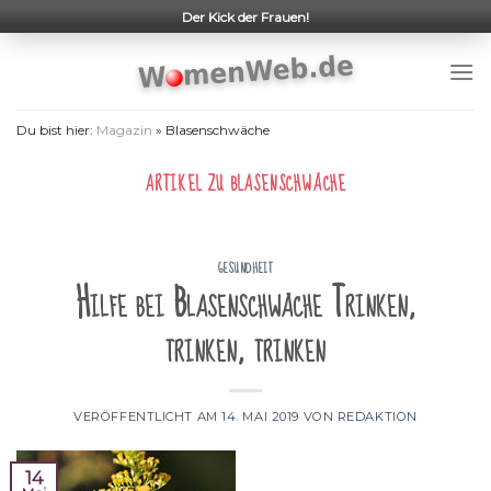
Skip
Der Kick der Frauen!
to
content
Du bist hier:
Magazin
»
Blasenschwäche
ARTIKEL ZU
BLASENSCHWÄCHE
GESUNDHEIT
Hilfe bei Blasenschwäche Trinken,
trinken, trinken
VERÖFFENTLICHT AM
14. MAI 2019
VON
REDAKTION
14