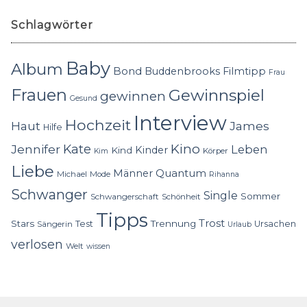
Schlagwörter
Baby
Album
Bond
Buddenbrooks
Filmtipp
Frau
Frauen
Gewinnspiel
gewinnen
Gesund
Interview
Hochzeit
Haut
James
Hilfe
Kino
Jennifer
Kate
Leben
Kinder
Kind
Körper
Kim
Liebe
Quantum
Männer
Michael
Mode
Rihanna
Schwanger
Single
Sommer
Schwangerschaft
Schönheit
Tipps
Trost
Stars
Trennung
Test
Ursachen
Sängerin
Urlaub
verlosen
Welt
wissen