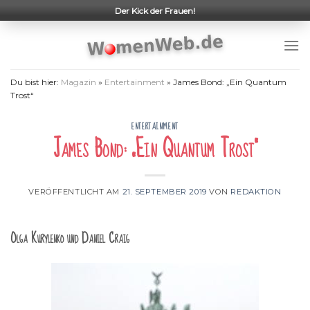
Skip
Der Kick der Frauen!
to
content
Du bist hier:
Magazin
»
Entertainment
»
James Bond: „Ein Quantum
Trost“
ENTERTAINMENT
James Bond: „Ein Quantum Trost“
VERÖFFENTLICHT AM
21. SEPTEMBER 2019
VON
REDAKTION
Olga Kurylenko und Daniel Craig