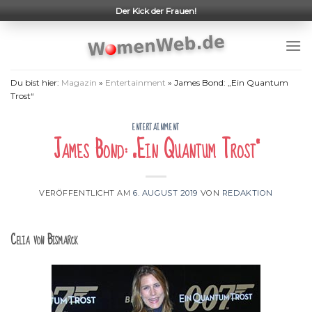
Skip
Der Kick der Frauen!
to
content
Du bist hier:
Magazin
»
Entertainment
»
James Bond: „Ein Quantum
Trost“
ENTERTAINMENT
James Bond: „Ein Quantum Trost“
VERÖFFENTLICHT AM
6. AUGUST 2019
VON
REDAKTION
Celia von Bismarck