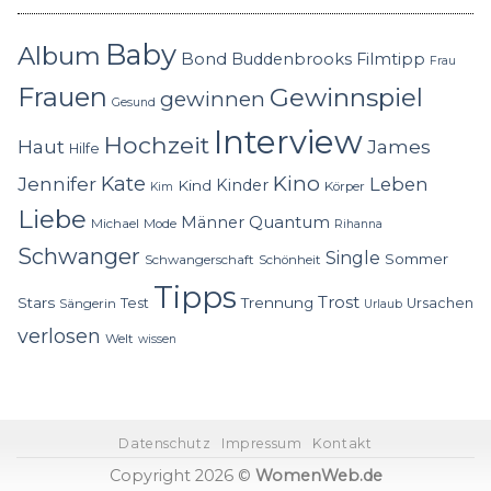
Baby
Album
Bond
Buddenbrooks
Filmtipp
Frau
Frauen
Gewinnspiel
gewinnen
Gesund
Interview
Hochzeit
Haut
James
Hilfe
Kino
Jennifer
Kate
Leben
Kinder
Kind
Körper
Kim
Liebe
Quantum
Männer
Michael
Mode
Rihanna
Schwanger
Single
Sommer
Schwangerschaft
Schönheit
Tipps
Trost
Stars
Trennung
Test
Ursachen
Sängerin
Urlaub
verlosen
Welt
wissen
Datenschutz
Impressum
Kontakt
Copyright 2026 ©
WomenWeb.de