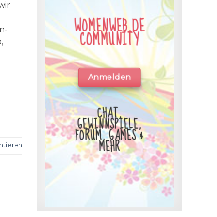
wir
r
WOMENWEB.DE
n-
COMMUNITY
,
Anmelden
CHAT,
GEWINNSPIELE,
FORUM, GAMES &
MEHR
tieren