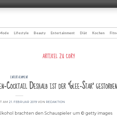
Mode
Lifestyle
Beauty
Entertainment
Diät
Kochen
Fitn
ARTIKEL ZU
CORY
ENTERTAINMENT
n-Cocktail Deshalb ist der 'Glee-Star' gestorbe
HT AM
21. FEBRUAR 2019
VON
REDAKTION
lkohol brachten den Schauspieler um © getty images