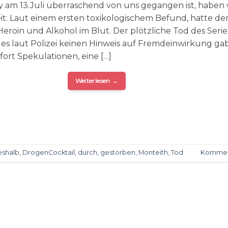
am 13.Juli überraschend von uns gegangen ist, haben 
eit: Laut einem ersten toxikologischem Befund, hatte de
eroin und Alkohol im Blut. Der plötzliche Tod des Serie
 es laut Polizei keinen Hinweis auf Fremdeinwirkung gab
fort Spekulationen, eine […]
Weiterlesen
→
shalb
,
DrogenCocktail
,
durch
,
gestorben
,
Monteith
,
Tod
Kommen