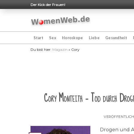
Skip
Der Kick der Frauen!
to
content
Start
Sex
Horoskope
Liebe
Gesundheit
Du bist hier:
Magazin
»
Cory
Cory Monteith – Tod durch Droge
VERÖFFENTLIC
Drogen und A