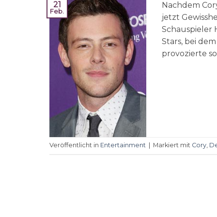
21
Nachdem Cory 
Feb.
jetzt Gewissh
Schauspieler H
Stars, bei dem
provozierte so
Veröffentlicht in
Entertainment
|
Markiert mit
Cory
,
De