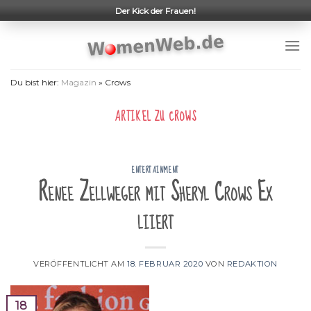
Skip
Der Kick der Frauen!
to
content
Du bist hier:
Magazin
»
Crows
ARTIKEL ZU
CROWS
ENTERTAINMENT
Renee Zellweger mit Sheryl Crows Ex
liiert
VERÖFFENTLICHT AM
18. FEBRUAR 2020
VON
REDAKTION
18