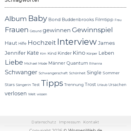
Schlagwörter
Baby
Album
Bond
Buddenbrooks
Filmtipp
Frau
Frauen
Gewinnspiel
gewinnen
Gesund
Interview
Hochzeit
Haut
James
Hilfe
Kino
Jennifer
Kate
Leben
Kinder
Kind
Körper
Kim
Liebe
Quantum
Männer
Michael
Mode
Rihanna
Schwanger
Single
Sommer
Schwangerschaft
Schönheit
Tipps
Trost
Stars
Trennung
Test
Ursachen
Sängerin
Urlaub
verlosen
Welt
wissen
Datenschutz
Impressum
Kontakt
Copyright 2026 ©
WomenWeb.de