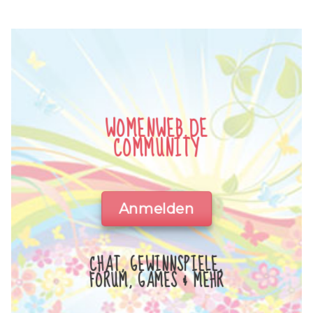
WOMENWEB.DE
COMMUNITY
Anmelden
CHAT, GEWINNSPIELE,
FORUM, GAMES & MEHR