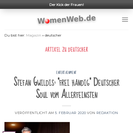
Skip
Der Kick der Frauen!
to
content
Du bist hier:
Magazin
»
deutscher
ARTIKEL ZU
DEUTSCHER
ENTERTAINMENT
Stefan Gwildis: "frei händig" Deutscher
Soul vom Allerfeinsten
VERÖFFENTLICHT AM
5. FEBRUAR 2020
VON
REDAKTION