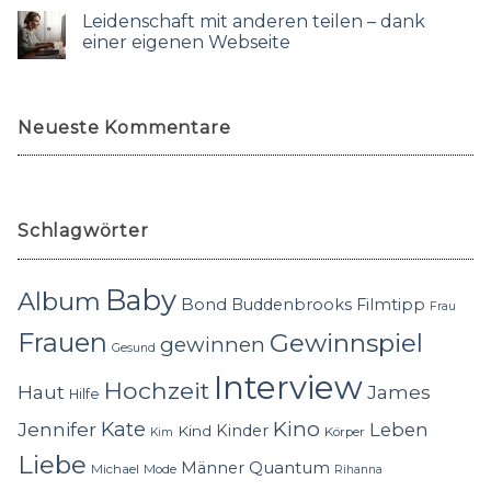
Leidenschaft mit anderen teilen – dank
einer eigenen Webseite
Neueste Kommentare
Schlagwörter
Baby
Album
Bond
Buddenbrooks
Filmtipp
Frau
Frauen
Gewinnspiel
gewinnen
Gesund
Interview
Hochzeit
Haut
James
Hilfe
Kino
Jennifer
Kate
Leben
Kinder
Kind
Körper
Kim
Liebe
Quantum
Männer
Michael
Mode
Rihanna