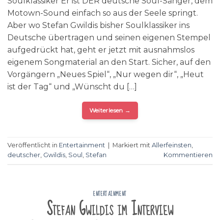
Soulklassiker Er ist DER deutsche Soul-Sänger, dem
Motown-Sound einfach so aus der Seele springt.
Aber wo Stefan Gwildis bisher Soulklassiker ins
Deutsche übertragen und seinen eigenen Stempel
aufgedrückt hat, geht er jetzt mit ausnahmslos
eigenem Songmaterial an den Start. Sicher, auf den
Vorgängern „Neues Spiel“, „Nur wegen dir“, „Heut
ist der Tag“ und „Wünscht du […]
Weiterlesen
→
Veröffentlicht in
Entertainment
|
Markiert mit
Allerfeinsten
,
deutscher
,
Gwildis
,
Soul
,
Stefan
Kommentieren
ENTERTAINMENT
Stefan Gwildis im Interview