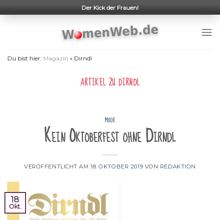
Skip
Der Kick der Frauen!
to
content
Du bist hier:
Magazin
»
Dirndl
ARTIKEL ZU
DIRNDL
MODE
Kein Oktoberfest ohne Dirndl
VERÖFFENTLICHT AM
18. OKTOBER 2019
VON
REDAKTION
18
Okt.