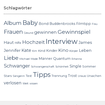
Schlagwörter
Baby
Album
Bond
Buddenbrooks
Filmtipp
Frau
Frauen
Gewinnspiel
gewinnen
Gesund
Interview
Hochzeit
Haut
James
Hilfe
Kino
Jennifer
Kate
Leben
Kinder
Kind
Körper
Kim
Liebe
Quantum
Männer
Michael
Mode
Rihanna
Schwanger
Single
Sommer
Schwangerschaft
Schönheit
Tipps
Trost
Stars
Trennung
Test
Ursachen
Sängerin
Urlaub
verlosen
Welt
wissen