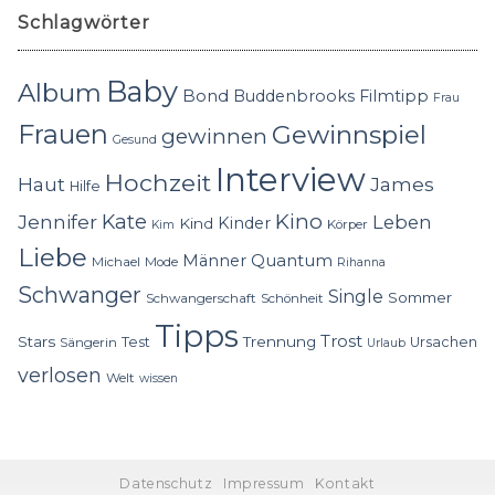
Schlagwörter
Baby
Album
Bond
Buddenbrooks
Filmtipp
Frau
Frauen
Gewinnspiel
gewinnen
Gesund
Interview
Hochzeit
Haut
James
Hilfe
Kino
Jennifer
Kate
Leben
Kinder
Kind
Körper
Kim
Liebe
Quantum
Männer
Michael
Mode
Rihanna
Schwanger
Single
Sommer
Schwangerschaft
Schönheit
Tipps
Trost
Stars
Trennung
Test
Ursachen
Sängerin
Urlaub
verlosen
Welt
wissen
Datenschutz
Impressum
Kontakt