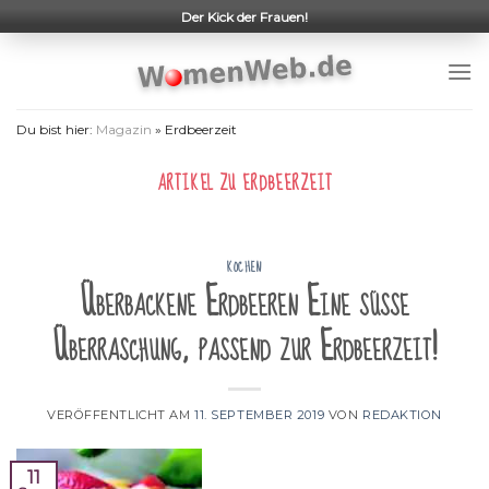
Skip
Der Kick der Frauen!
to
content
Du bist hier:
Magazin
»
Erdbeerzeit
ARTIKEL ZU
ERDBEERZEIT
KOCHEN
Überbackene Erdbeeren Eine süße
Überraschung, passend zur Erdbeerzeit!
VERÖFFENTLICHT AM
11. SEPTEMBER 2019
VON
REDAKTION
11