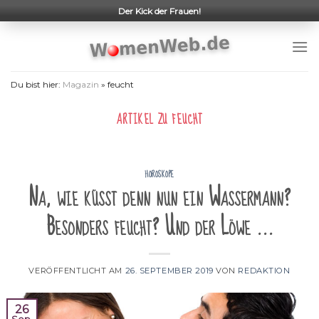
Skip
Der Kick der Frauen!
to
content
Du bist hier:
Magazin
»
feucht
ARTIKEL ZU
FEUCHT
HOROSKOPE
Na, wie küsst denn nun ein Wassermann?
Besonders feucht? Und der Löwe …
VERÖFFENTLICHT AM
26. SEPTEMBER 2019
VON
REDAKTION
26