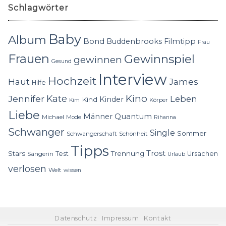
Schlagwörter
Baby
Album
Bond
Buddenbrooks
Filmtipp
Frau
Frauen
Gewinnspiel
gewinnen
Gesund
Interview
Hochzeit
Haut
James
Hilfe
Kino
Jennifer
Kate
Leben
Kinder
Kind
Körper
Kim
Liebe
Quantum
Männer
Michael
Mode
Rihanna
Schwanger
Single
Sommer
Schwangerschaft
Schönheit
Tipps
Trost
Stars
Trennung
Test
Ursachen
Sängerin
Urlaub
verlosen
Welt
wissen
Datenschutz
Impressum
Kontakt