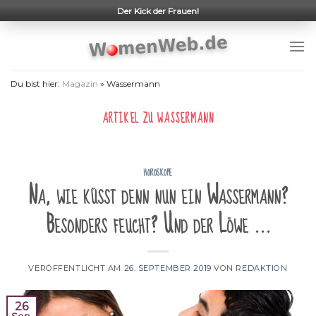
Skip
Der Kick der Frauen!
to
content
Du bist hier:
Magazin
»
Wassermann
ARTIKEL ZU
WASSERMANN
HOROSKOPE
Na, wie küsst denn nun ein Wassermann?
Besonders feucht? Und der Löwe …
VERÖFFENTLICHT AM
26. SEPTEMBER 2019
VON
REDAKTION
26