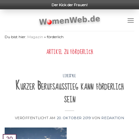
Skip
Der Kick der Frauen!
to
content
Du bist hier:
Magazin
»
förderlich
ARTIKEL ZU
FÖRDERLICH
LIFESTYLE
Kurzer Berufsausstieg kann förderlich
sein
VERÖFFENTLICHT AM
20. OKTOBER 2019
VON
REDAKTION
20