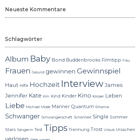
Neueste Kommentare
Schlagwörter
Baby
Album
Bond
Buddenbrooks
Filmtipp
Frau
Frauen
Gewinnspiel
gewinnen
Gesund
Interview
Hochzeit
Haut
James
Hilfe
Kino
Jennifer
Kate
Leben
Kinder
Kind
Körper
Kim
Liebe
Quantum
Männer
Michael
Mode
Rihanna
Schwanger
Single
Sommer
Schwangerschaft
Schönheit
Tipps
Trost
Stars
Trennung
Test
Ursachen
Sängerin
Urlaub
verlosen
Welt
wissen