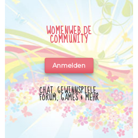
WOMENWEB.DE
COMMUNITY
Anmelden
CHAT, GEWINNSPIELE,
FORUM, GAMES & MEHR