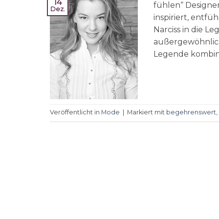
14
fühlen“ Designe
Dez.
inspiriert, entf
Narciss in die L
außergewöhnlich
Legende kombinie
Veröffentlicht in
Mode
|
Markiert mit
begehrenswert
,