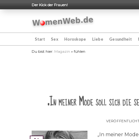
Skip
Der Kick der Frauen!
to
content
Start
Sex
Horoskope
Liebe
Gesundheit
Du bist hier:
Magazin
»
fühlen
„In meiner Mode soll sich die se
VERÖFFENTLICH
„In meiner Mode