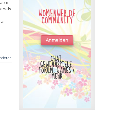
Natur
labels
WOMENWEB.DE
COMMUNITY
der
Anmelden
CHAT,
tieren
GEWINNSPIELE,
FORUM, GAMES &
MEHR