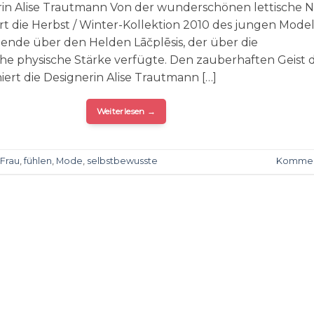
rin Alise Trautmann Von der wunderschönen lettische 
ührt die Herbst / Winter-Kollektion 2010 des jungen Mode
egende über den Helden Lāčplēsis, der über die
e physische Stärke verfügte. Den zauberhaften Geist 
rt die Designerin Alise Trautmann […]
Weiterlesen
→
Frau
,
fühlen
,
Mode
,
selbstbewusste
Kommen