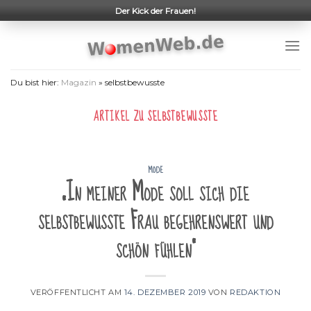
Skip
Der Kick der Frauen!
to
content
Du bist hier:
Magazin
»
selbstbewusste
ARTIKEL ZU
SELBSTBEWUSSTE
MODE
„In meiner Mode soll sich die
selbstbewusste Frau begehrenswert und
schön fühlen“
VERÖFFENTLICHT AM
14. DEZEMBER 2019
VON
REDAKTION