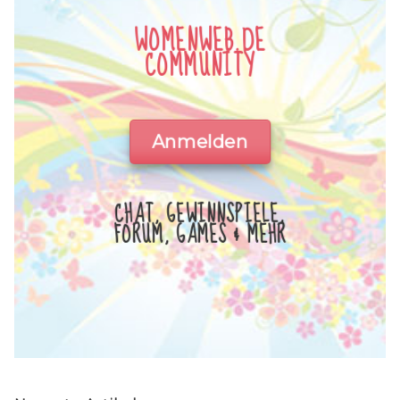
WOMENWEB.DE
COMMUNITY
Anmelden
CHAT, GEWINNSPIELE,
FORUM, GAMES & MEHR