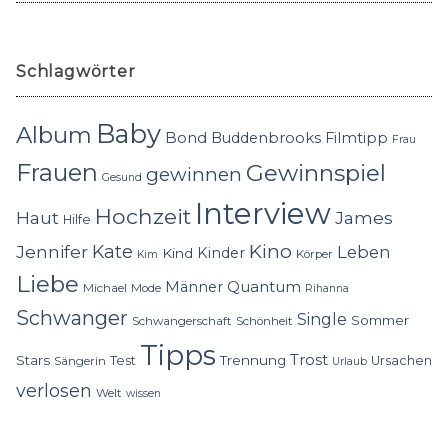
Schlagwörter
Baby
Album
Bond
Buddenbrooks
Filmtipp
Frau
Frauen
Gewinnspiel
gewinnen
Gesund
Interview
Hochzeit
Haut
James
Hilfe
Kino
Jennifer
Kate
Leben
Kinder
Kind
Körper
Kim
Liebe
Quantum
Männer
Michael
Mode
Rihanna
Schwanger
Single
Sommer
Schwangerschaft
Schönheit
Tipps
Trost
Stars
Trennung
Test
Ursachen
Sängerin
Urlaub
verlosen
Welt
wissen