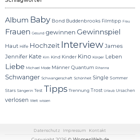
Schlagwörter
Baby
Album
Bond
Buddenbrooks
Filmtipp
Frau
Frauen
Gewinnspiel
gewinnen
Gesund
Interview
Hochzeit
Haut
James
Hilfe
Kino
Jennifer
Kate
Leben
Kinder
Kind
Körper
Kim
Liebe
Quantum
Männer
Michael
Mode
Rihanna
Schwanger
Single
Sommer
Schwangerschaft
Schönheit
Tipps
Trost
Stars
Trennung
Test
Ursachen
Sängerin
Urlaub
verlosen
Welt
wissen
Datenschutz
Impressum
Kontakt
Copyright 2026 ©
WomenWeb.de