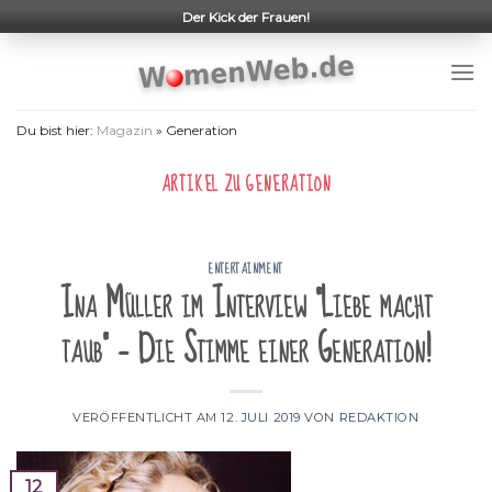
Skip
Der Kick der Frauen!
to
content
Du bist hier:
Magazin
»
Generation
ARTIKEL ZU
GENERATION
ENTERTAINMENT
Ina Müller im Interview "Liebe macht
taub" – Die Stimme einer Generation!
VERÖFFENTLICHT AM
12. JULI 2019
VON
REDAKTION
12