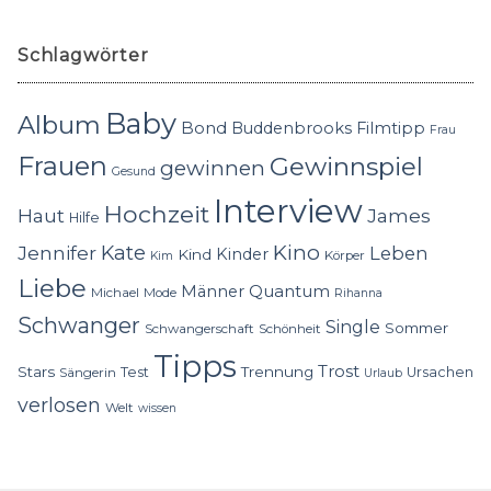
Schlagwörter
Baby
Album
Bond
Buddenbrooks
Filmtipp
Frau
Frauen
Gewinnspiel
gewinnen
Gesund
Interview
Hochzeit
Haut
James
Hilfe
Kino
Jennifer
Kate
Leben
Kinder
Kind
Körper
Kim
Liebe
Quantum
Männer
Michael
Mode
Rihanna
Schwanger
Single
Sommer
Schwangerschaft
Schönheit
Tipps
Trost
Stars
Trennung
Test
Ursachen
Sängerin
Urlaub
verlosen
Welt
wissen