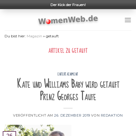
Skip
Der Kick der Frauen!
to
content
Du bist hier:
Magazin
»
getauft
ARTIKEL ZU
GETAUFT
ENTERTAINMENT
Kate und Williams Baby wird getauft
Prinz Georges Taufe
VERÖFFENTLICHT AM
26. DEZEMBER 2019
VON
REDAKTION
26