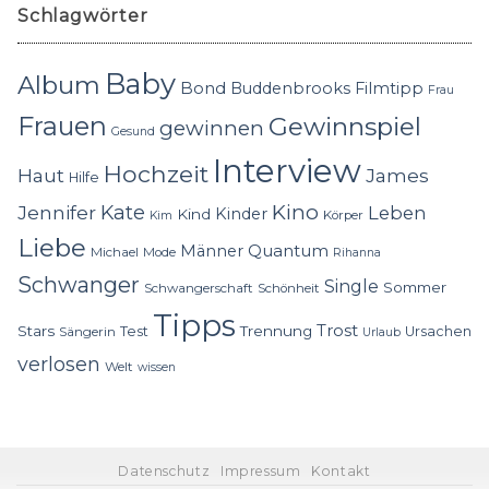
Schlagwörter
Baby
Album
Bond
Buddenbrooks
Filmtipp
Frau
Frauen
Gewinnspiel
gewinnen
Gesund
Interview
Hochzeit
Haut
James
Hilfe
Kino
Jennifer
Kate
Leben
Kinder
Kind
Körper
Kim
Liebe
Quantum
Männer
Michael
Mode
Rihanna
Schwanger
Single
Sommer
Schwangerschaft
Schönheit
Tipps
Trost
Stars
Trennung
Test
Ursachen
Sängerin
Urlaub
verlosen
Welt
wissen
Datenschutz
Impressum
Kontakt