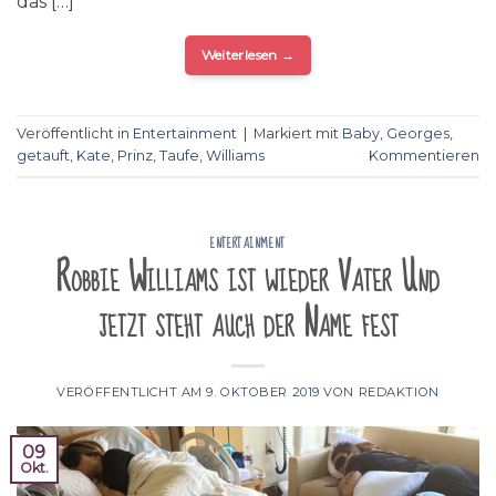
das […]
Weiterlesen
→
Veröffentlicht in
Entertainment
|
Markiert mit
Baby
,
Georges
,
getauft
,
Kate
,
Prinz
,
Taufe
,
Williams
Kommentieren
ENTERTAINMENT
Robbie Williams ist wieder Vater Und
jetzt steht auch der Name fest
VERÖFFENTLICHT AM
9. OKTOBER 2019
VON
REDAKTION
09
Okt.