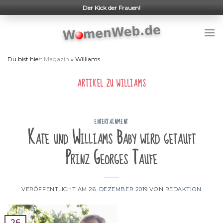
Skip
Der Kick der Frauen!
to
content
Du bist hier:
Magazin
»
Williams
ARTIKEL ZU
WILLIAMS
ENTERTAINMENT
Kate und Williams Baby wird getauft
Prinz Georges Taufe
VERÖFFENTLICHT AM
26. DEZEMBER 2019
VON
REDAKTION
26