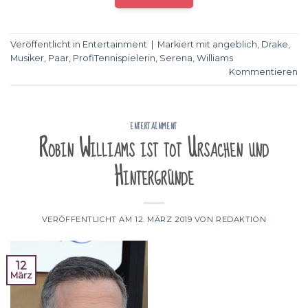
Veröffentlicht in
Entertainment
|
Markiert mit
angeblich
,
Drake
,
Musiker
,
Paar
,
ProfiTennispielerin
,
Serena
,
Williams
Kommentieren
ENTERTAINMENT
Robin Williams ist tot Ursachen und
Hintergründe
VERÖFFENTLICHT AM
12. MÄRZ 2019
VON
REDAKTION
12
März