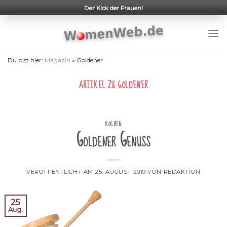
Skip
Der Kick der Frauen!
to
content
Du bist hier:
Magazin
»
Goldener
ARTIKEL ZU
GOLDENER
KOCHEN
Goldener Genuss
VERÖFFENTLICHT AM
25. AUGUST 2019
VON
REDAKTION
25
Aug.