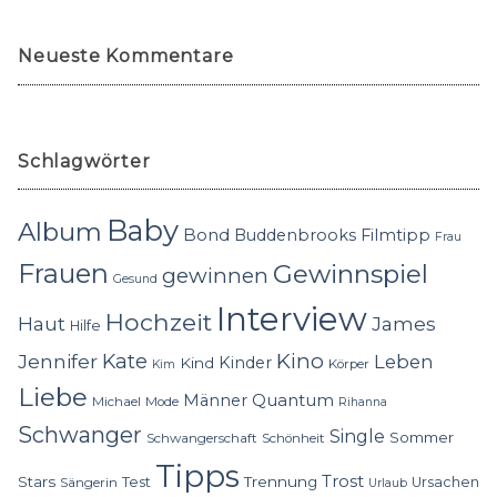
Neueste Kommentare
Schlagwörter
Baby
Album
Bond
Buddenbrooks
Filmtipp
Frau
Frauen
Gewinnspiel
gewinnen
Gesund
Interview
Hochzeit
Haut
James
Hilfe
Kino
Jennifer
Kate
Leben
Kinder
Kind
Körper
Kim
Liebe
Quantum
Männer
Michael
Mode
Rihanna
Schwanger
Single
Sommer
Schwangerschaft
Schönheit
Tipps
Trost
Stars
Trennung
Test
Ursachen
Sängerin
Urlaub