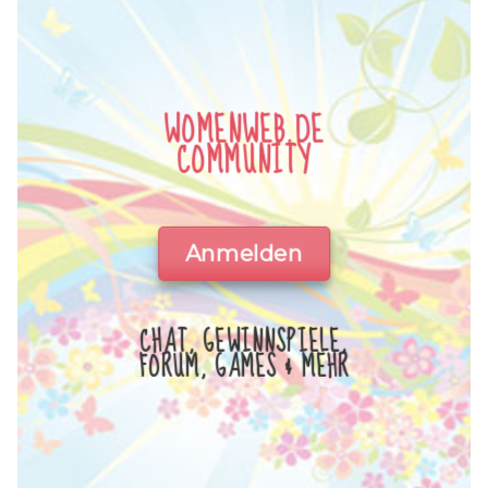
WOMENWEB.DE
COMMUNITY
Anmelden
CHAT, GEWINNSPIELE,
FORUM, GAMES & MEHR