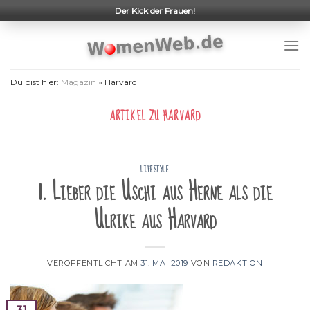
Skip
Der Kick der Frauen!
to
content
Du bist hier:
Magazin
»
Harvard
ARTIKEL ZU
HARVARD
LIFESTYLE
1. Lieber die Uschi aus Herne als die
Ulrike aus Harvard
VERÖFFENTLICHT AM
31. MAI 2019
VON
REDAKTION