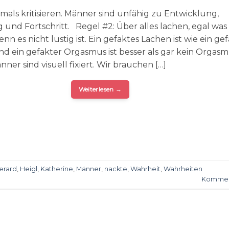
emals kritisieren. Männer sind unfähig zu Entwicklung,
und Fortschritt. Regel #2: Über alles lachen, egal was
nn es nicht lustig ist. Ein gefaktes Lachen ist wie ein ge
d ein gefakter Orgasmus ist besser als gar kein Orgas
ner sind visuell fixiert. Wir brauchen […]
Weiterlesen
→
erard
,
Heigl
,
Katherine
,
Männer
,
nackte
,
Wahrheit
,
Wahrheiten
Kommen