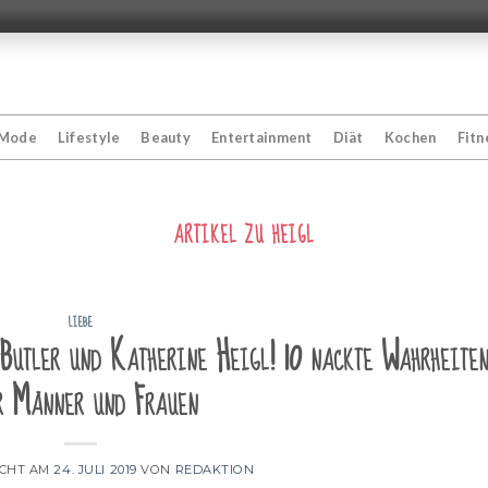
Mode
Lifestyle
Beauty
Entertainment
Diät
Kochen
Fitn
ARTIKEL ZU
HEIGL
LIEBE
Butler und Katherine Heigl! 10 nackte Wahrheite
r Männer und Frauen
ICHT AM
24. JULI 2019
VON
REDAKTION