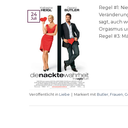
Regel #1: Ni
24
Veränderung 
Juli
sagt, auch we
Orgasmus un
Regel #3: Män
Veröffentlicht in
Liebe
|
Markiert mit
Butler
,
Frauen
,
G