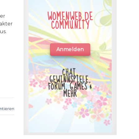
WOMENWEB.DE
 er
COMMUNITY
fakter
mus.
Anmelden
CHAT,
GEWINNSPIELE,
FORUM, GAMES &
MEHR
tieren