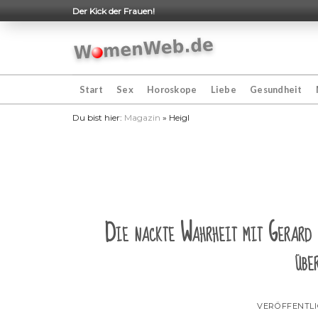
Skip
Der Kick der Frauen!
to
content
Start
Sex
Horoskope
Liebe
Gesundheit
Du bist hier:
Magazin
»
Heigl
Die nackte Wahrheit mit Gerard 
übe
VERÖFFENTL