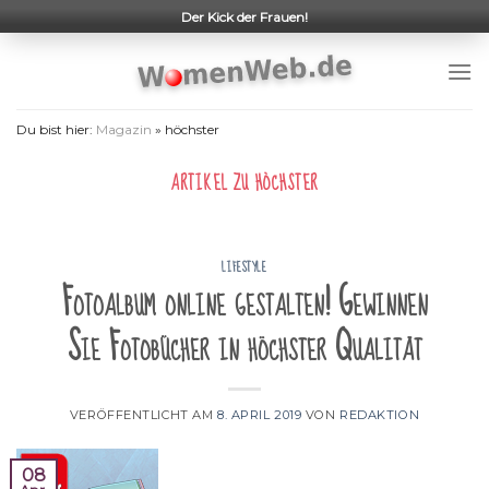
Skip
Der Kick der Frauen!
to
content
Du bist hier:
Magazin
»
höchster
ARTIKEL ZU
HÖCHSTER
LIFESTYLE
Fotoalbum online gestalten! Gewinnen
Sie Fotobücher in höchster Qualität
VERÖFFENTLICHT AM
8. APRIL 2019
VON
REDAKTION
08