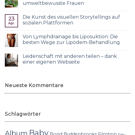
umweltbewusste Frauen
Die Kunst des visuellen Storytellings auf
23
sozialen Plattformen
Apr.
Von Lymphdrainage bis Liposuktion: Die
besten Wege zur Lipödem-Behandlung
Leidenschaft mit anderen teilen – dank
einer eigenen Webseite
Neueste Kommentare
Schlagwörter
Baby
Album
Bond
Buddenbrooks
Filmtipp
Frau