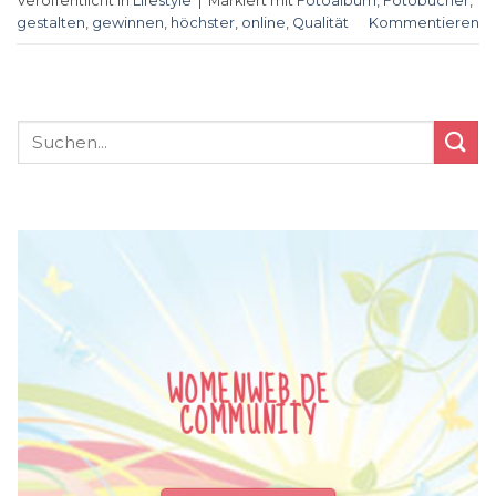
Veröffentlicht in
Lifestyle
|
Markiert mit
Fotoalbum
,
Fotobücher
,
gestalten
,
gewinnen
,
höchster
,
online
,
Qualität
Kommentieren
WOMENWEB.DE
COMMUNITY