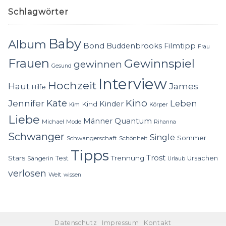
Schlagwörter
Baby
Album
Bond
Buddenbrooks
Filmtipp
Frau
Frauen
Gewinnspiel
gewinnen
Gesund
Interview
Hochzeit
Haut
James
Hilfe
Kino
Jennifer
Kate
Leben
Kinder
Kind
Körper
Kim
Liebe
Quantum
Männer
Michael
Mode
Rihanna
Schwanger
Single
Sommer
Schwangerschaft
Schönheit
Tipps
Trost
Stars
Trennung
Test
Ursachen
Sängerin
Urlaub
verlosen
Welt
wissen
Datenschutz
Impressum
Kontakt