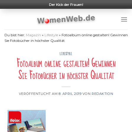
Skip
Der Kick der Frauen!
to
content
Du bist hier:
Magazin
»
Lifestyle
»
Fotoalbum online gestalten! Gewinnen
Sie Fotobücher in höchster Qualität
LIFESTYLE
Fotoalbum online gestalten! Gewinnen
Sie Fotobücher in höchster Qualität
VERÖFFENTLICHT AM
8. APRIL 2019
VON
REDAKTION