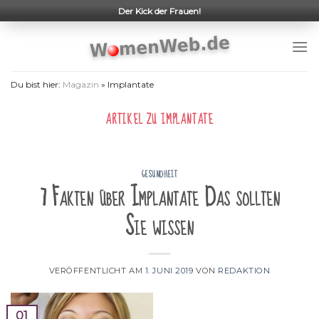
Skip
Der Kick der Frauen!
to
content
Du bist hier:
Magazin
»
Implantate
ARTIKEL ZU
IMPLANTATE
GESUNDHEIT
7 Fakten über Implantate Das sollten
Sie wissen
VERÖFFENTLICHT AM
1. JUNI 2019
VON
REDAKTION
01