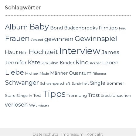
Schlagwörter
Baby
Album
Bond
Buddenbrooks
Filmtipp
Frau
Frauen
Gewinnspiel
gewinnen
Gesund
Interview
Hochzeit
Haut
James
Hilfe
Kino
Jennifer
Kate
Leben
Kinder
Kind
Körper
Kim
Liebe
Quantum
Männer
Michael
Mode
Rihanna
Schwanger
Single
Sommer
Schwangerschaft
Schönheit
Tipps
Trost
Stars
Trennung
Test
Ursachen
Sängerin
Urlaub
verlosen
Welt
wissen
Datenschutz
Impressum
Kontakt