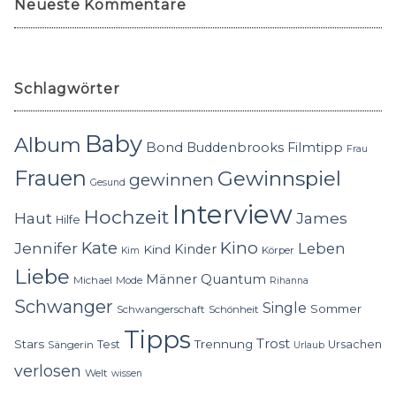
Neueste Kommentare
Schlagwörter
Baby
Album
Bond
Buddenbrooks
Filmtipp
Frau
Frauen
Gewinnspiel
gewinnen
Gesund
Interview
Hochzeit
Haut
James
Hilfe
Kino
Jennifer
Kate
Leben
Kinder
Kind
Körper
Kim
Liebe
Quantum
Männer
Michael
Mode
Rihanna
Schwanger
Single
Sommer
Schwangerschaft
Schönheit
Tipps
Trost
Stars
Trennung
Test
Ursachen
Sängerin
Urlaub
verlosen
Welt
wissen