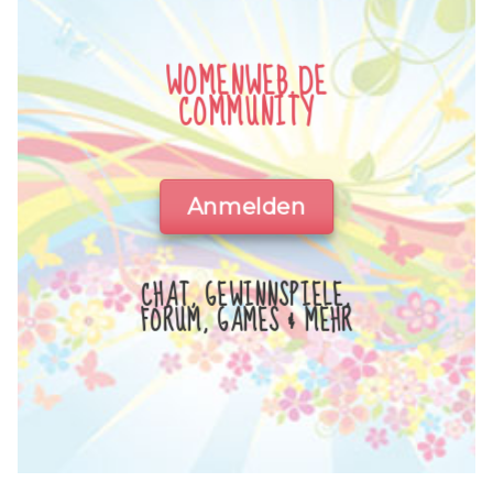
WOMENWEB.DE
COMMUNITY
Anmelden
CHAT, GEWINNSPIELE,
FORUM, GAMES & MEHR