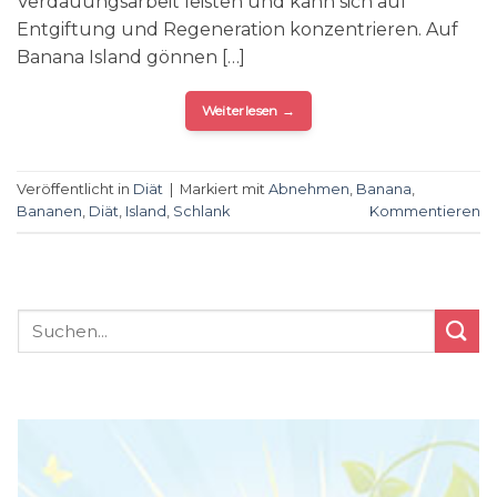
Verdauungsarbeit leisten und kann sich auf
Entgiftung und Regeneration konzentrieren. Auf
Banana Island gönnen […]
Weiterlesen
→
Veröffentlicht in
Diät
|
Markiert mit
Abnehmen
,
Banana
,
Bananen
,
Diät
,
Island
,
Schlank
Kommentieren