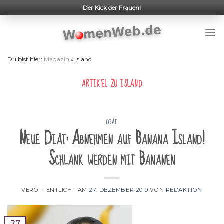
Skip
Der Kick der Frauen!
to
content
Du bist hier:
Magazin
»
Island
ARTIKEL ZU
ISLAND
DIÄT
Neue Diät: Abnehmen auf Banana Island!
Schlank werden mit Bananen
VERÖFFENTLICHT AM
27. DEZEMBER 2019
VON
REDAKTION
27