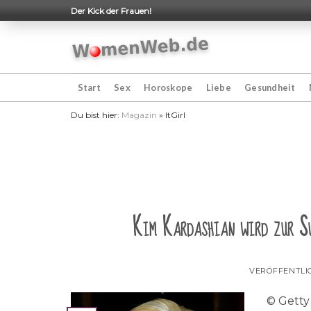
Skip
Der Kick der Frauen!
to
content
Start
Sex
Horoskope
Liebe
Gesundheit
Du bist hier:
Magazin
»
ItGirl
Kim Kardashian wird zur Su
VERÖFFENTLI
© Getty