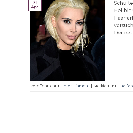
21
Schulte
Apr.
Hellblon
Haarfar
versuch
Der neu
Veröffentlicht in
Entertainment
|
Markiert mit
Haarfa