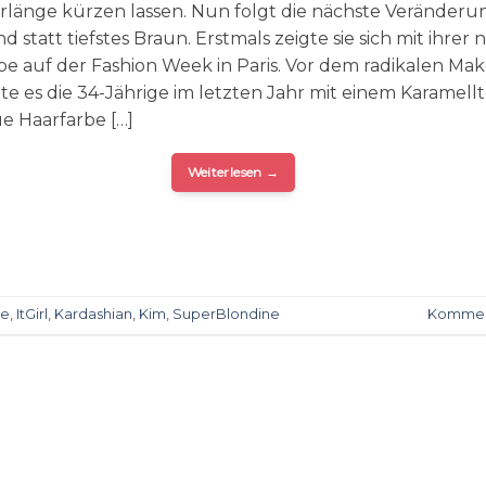
rlänge kürzen lassen. Nun folgt die nächste Veränderu
d statt tiefstes Braun. Erstmals zeigte sie sich mit ihrer
be auf der Fashion Week in Paris. Vor dem radikalen Ma
te es die 34-Jährige im letzten Jahr mit einem Karamellt
e Haarfarbe […]
Weiterlesen
→
be
,
ItGirl
,
Kardashian
,
Kim
,
SuperBlondine
Kommen