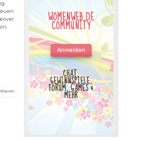
ng.
 neuen
WOMENWEB.DE
keover
COMMUNITY
on.
Anmelden
CHAT,
GEWINNSPIELE,
FORUM, GAMES &
MEHR
tieren