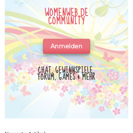
WOMENWEB.DE
COMMUNITY
Anmelden
CHAT, GEWINNSPIELE,
FORUM, GAMES & MEHR