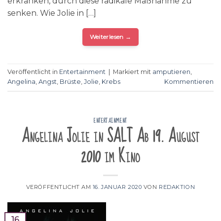
erkranken, durch diese radikale Maßnahme zu
senken. Wie Jolie in […]
Weiterlesen
→
Veröffentlicht in
Entertainment
|
Markiert mit
amputieren
,
Angelina
,
Angst
,
Brüste
,
Jolie
,
Krebs
Kommentieren
ENTERTAINMENT
Angelina Jolie in SALT Ab 19. August
2010 im Kino
VERÖFFENTLICHT AM
16. JANUAR 2020
VON
REDAKTION
16