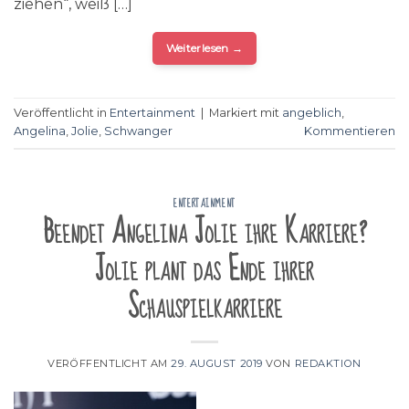
ziehen“, weiß […]
Weiterlesen
→
Veröffentlicht in
Entertainment
|
Markiert mit
angeblich
,
Angelina
,
Jolie
,
Schwanger
Kommentieren
ENTERTAINMENT
Beendet Angelina Jolie ihre Karriere?
Jolie plant das Ende ihrer
Schauspielkarriere
VERÖFFENTLICHT AM
29. AUGUST 2019
VON
REDAKTION