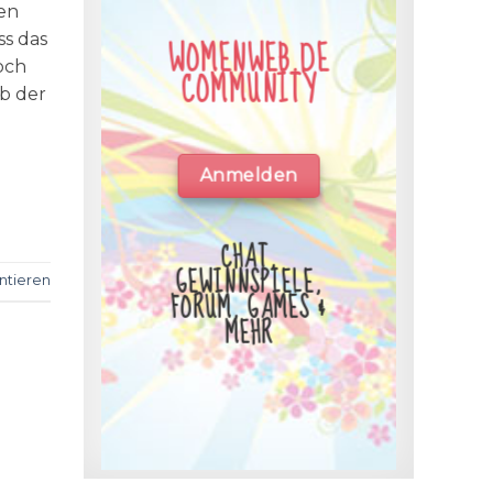
gen
ss das
WOMENWEB.DE
och
COMMUNITY
b der
Anmelden
CHAT,
GEWINNSPIELE,
tieren
FORUM, GAMES &
MEHR