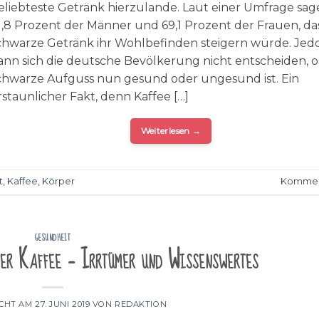
eliebteste Getränk hierzulande. Laut einer Umfrage sa
1,8 Prozent der Männer und 69,1 Prozent der Frauen, da
chwarze Getränk ihr Wohlbefinden steigern würde. Jed
ann sich die deutsche Bevölkerung nicht entscheiden, o
chwarze Aufguss nun gesund oder ungesund ist. Ein
rstaunlicher Fakt, denn Kaffee […]
Weiterlesen
→
t
,
Kaffee
,
Körper
Kommen
GESUNDHEIT
er Kaffee – Irrtümer und Wissenswertes
ICHT AM
27. JUNI 2019
VON
REDAKTION