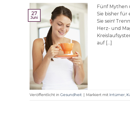
Fünf Mythen ü
27
Sie bisher für
Juni
Sie sein! Tren
Herz- und Mag
Kreislaufsyste
auf […]
Veröffentlicht in
Gesundheit
|
Markiert mit
Irrtümer
,
K