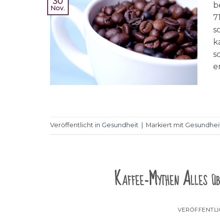
30
b
Nov.
7
s
k
s
e
Veröffentlicht in
Gesundheit
|
Markiert mit
Gesundhei
Kaffee-Mythen Alles üb
VERÖFFENTL