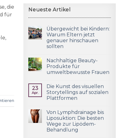
e, die
Neueste Artikel
d für
Übergewicht bei Kindern:
Warum Eltern jetzt
le,
genauer hinschauen
sollten
Nachhaltige Beauty-
Produkte für
umweltbewusste Frauen
Die Kunst des visuellen
23
Storytellings auf sozialen
Apr.
Plattformen
tieren
Von Lymphdrainage bis
Liposuktion: Die besten
Wege zur Lipödem-
Behandlung