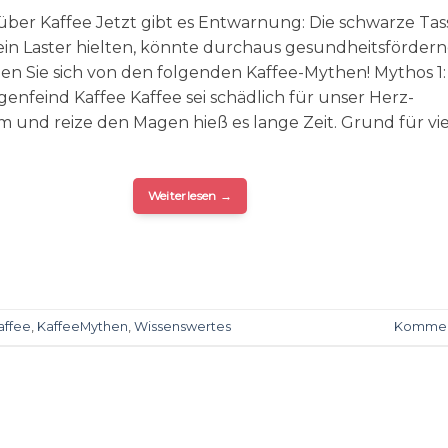
ber Kaffee Jetzt gibt es Entwarnung: Die schwarze Tass
 ein Laster hielten, könnte durchaus gesundheitsfördern
nen Sie sich von den folgenden Kaffee-Mythen! Mythos 1:
enfeind Kaffee Kaffee sei schädlich für unser Herz-
m und reize den Magen hieß es lange Zeit. Grund für vie
Weiterlesen
→
affee
,
KaffeeMythen
,
Wissenswertes
Kommen