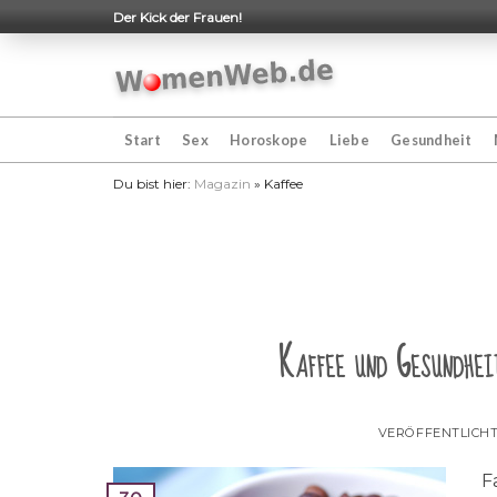
Skip
Der Kick der Frauen!
to
content
Start
Sex
Horoskope
Liebe
Gesundheit
Du bist hier:
Magazin
»
Kaffee
Kaffee und Gesundhei
VERÖFFENTLICH
F