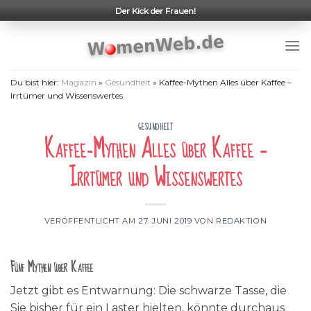
Skip
Der Kick der Frauen!
to
content
Du bist hier:
Magazin
»
Gesundheit
»
Kaffee-Mythen Alles über Kaffee –
Irrtümer und Wissenswertes
GESUNDHEIT
Kaffee-Mythen Alles über Kaffee –
Irrtümer und Wissenswertes
VERÖFFENTLICHT AM
27. JUNI 2019
VON
REDAKTION
Fünf Mythen über Kaffee
Jetzt gibt es Entwarnung: Die schwarze Tasse, die
Sie bisher für ein Laster hielten, könnte durchaus