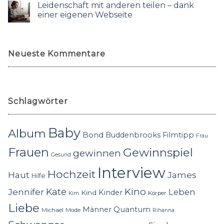
Leidenschaft mit anderen teilen – dank
einer eigenen Webseite
Neueste Kommentare
Schlagwörter
Baby
Album
Bond
Buddenbrooks
Filmtipp
Frau
Frauen
Gewinnspiel
gewinnen
Gesund
Interview
Hochzeit
Haut
James
Hilfe
Kino
Jennifer
Kate
Leben
Kinder
Kind
Körper
Kim
Liebe
Quantum
Männer
Michael
Mode
Rihanna