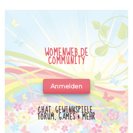
WOMENWEB.DE
COMMUNITY
Anmelden
CHAT, GEWINNSPIELE,
FORUM, GAMES & MEHR