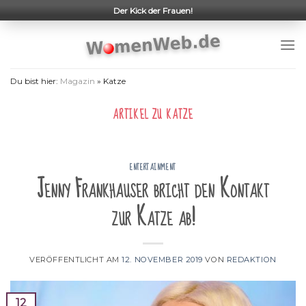
Skip
Der Kick der Frauen!
to
content
Du bist hier:
Magazin
»
Katze
ARTIKEL ZU
KATZE
ENTERTAINMENT
Jenny Frankhauser bricht den Kontakt
zur Katze ab!
VERÖFFENTLICHT AM
12. NOVEMBER 2019
VON
REDAKTION
12