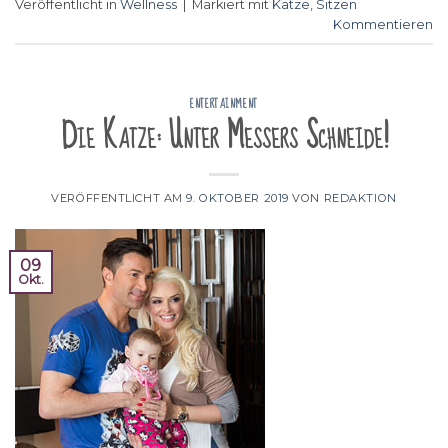
Veröffentlicht in
Wellness
|
Markiert mit
Katze
,
Sitzen
Kommentieren
ENTERTAINMENT
Die Katze: Unter Messers Schneide!
VERÖFFENTLICHT AM
9. OKTOBER 2019
VON
REDAKTION
09
Okt.