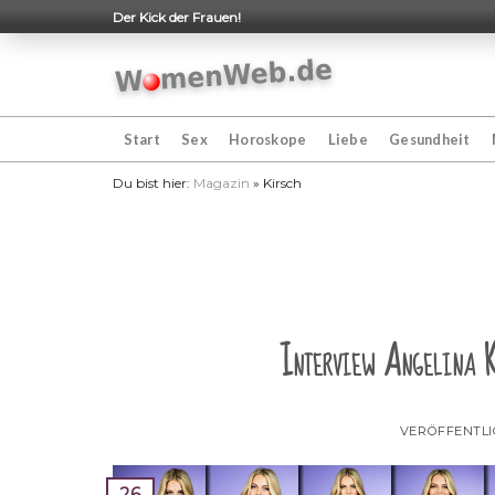
Skip
Der Kick der Frauen!
to
content
Start
Sex
Horoskope
Liebe
Gesundheit
Du bist hier:
Magazin
»
Kirsch
Interview Angelina K
VERÖFFENTL
26