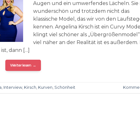
Augen und ein umwerfendes Lächeln. Sie i
wunderschön und trotzdem nicht das
klassische Model, das wir von den Laufste
kennen. Angelina Kirsch ist ein Curvy Mode
klingt viel schöner als „Übergrößenmodel
viel näher an der Realität ist es außerdem.
st, dann […]
Weiterlesen
→
a
,
Interview
,
Kirsch
,
Kurven
,
Schönheit
Kommen