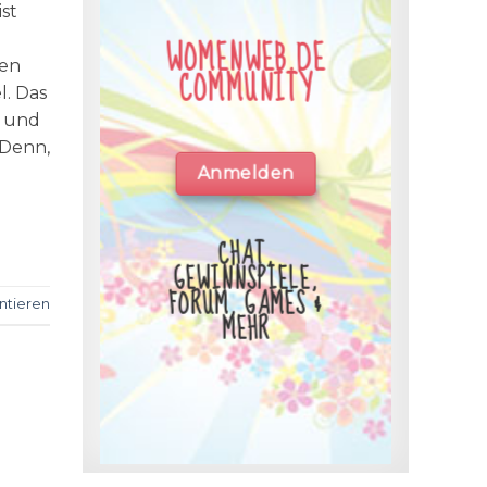
st
WOMENWEB.DE
gen
COMMUNITY
l. Das
“ und
 Denn,
Anmelden
CHAT,
GEWINNSPIELE,
FORUM, GAMES &
tieren
MEHR