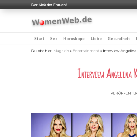
Skip
Der Kick der Frauen!
to
content
Start
Sex
Horoskope
Liebe
Gesundheit
Du bist hier:
Magazin
»
Entertainment
»
Interview Angelina 
Interview Angelina K
VERÖFFENTL