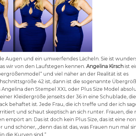
ende Augen und ein umwerfendes Lächeln. Sie ist wunde
das wir von den Laufstegen kennen.
Angelina Kirsch
ist e
Übergrößenmodel“ und viel näher an der Realität ist es
chnittsgröße 42 ist, dann ist die sogenannte Übergrö
s Angelina den Stempel XXL oder Plus Size Model absol
einer Kleidergröße jenseits der 36 in eine Schublade, die
 behaftet ist. Jede Frau, die ich treffe und der ich sag
 irritiert und schaut skeptisch an sich runter. Frauen, die
n empört an: Das ist doch kein Plus Size, das ist eine no
er und schöner, „denn das ist das, was Frauen nun mal si
in die Kurven sind.“