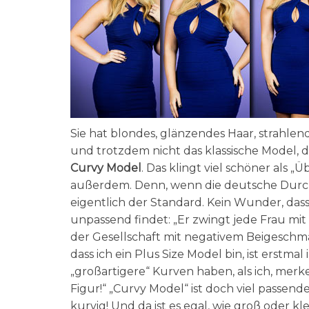
Sie hat blondes, glänzendes Haar, strahl
und trotzdem nicht das klassische Model, 
Curvy Model
. Das klingt viel schöner als „
außerdem. Denn, wenn die deutsche Durchs
eigentlich der Standard. Kein Wunder, das
unpassend findet: „Er zwingt jede Frau mit 
der Gesellschaft mit negativem Beigeschmack
dass ich ein Plus Size Model bin, ist erstmal
„großartigere“ Kurven haben, als ich, merke
Figur!“ „Curvy Model“ ist doch viel passend
kurvig! Und da ist es egal, wie groß oder kle