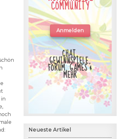
COMMUNITY
Anmelden
CHAT,
GEWINNSPIELE,
rschön
FORUM, GAMES &
in
MEHR
ße
ut
 in
e,
 noch
rmale
nd:
Neueste Artikel