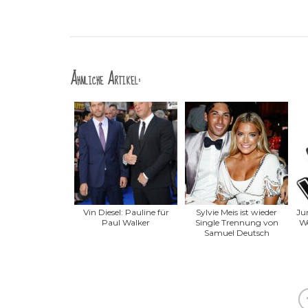
Ähnliche Artikel:
Vin Diesel: Pauline für
Sylvie Meis ist wieder
Jur
Paul Walker
Single Trennung von
We
Samuel Deutsch