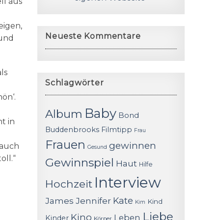
ll aus
eigen,
Neueste Kommentare
 und
ls
Schlagwörter
hön‘.
Baby
Album
Bond
t in
Buddenbrooks
Filmtipp
Frau
Frauen
gewinnen
 auch
Gesund
ll.“
Gewinnspiel
Haut
Hilfe
Interview
Hochzeit
James
Jennifer
Kate
Kind
Kim
Liebe
Kino
Leben
Kinder
Körper