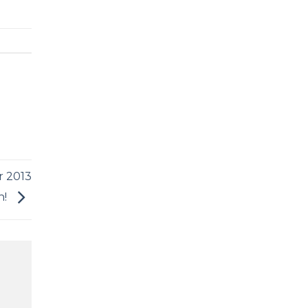
r 2013
h!