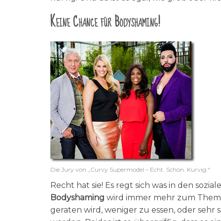
Keine Chance für Bodyshaming!
Die Jury von „Curvy Supermodel – Echt. Schön. Kurvig.“
Recht hat sie! Es regt sich was in den soz
Bodyshaming
wird immer mehr zum Thema 
geraten wird, weniger zu essen, oder sehr