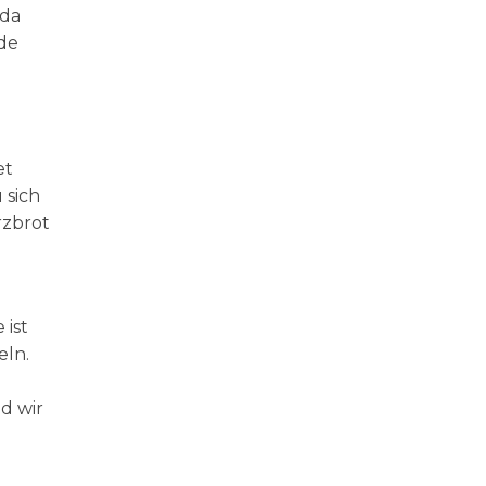
 da
rde
et
 sich
rzbrot
 ist
eln.
d wir