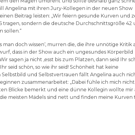
 einem den Magen umdreht und sollte deshalb ganz schne
l Angelina mit ihren Jury-Kollegen in der neuen Show
einen Beitrag leisten: „Wir feiern gesunde Kurven und z
36 tragen, sondern die deutsche Durchschnittsgröße 42
 sollen.“
 man doch wissen‘, murren die, die ihre unnötige Kritik a
urf, dass in der Show auch ein ungesundes Körperbild
Wir sagen ja nicht ‚esst bis zum Platzen, dann seid Ihr sc
Ihr seid schön, so wie ihr seid! Schönheit hat keine
Selbstbild und Selbstvertrauen fällt Angelina auch nich
lleginnen zusammenarbeitet: „Dabei fühle ich mich nicht
erten Blicke bemerkt und eine dünne Kollegin wollte mir
die meisten Mädels sind nett und finden meine Kurven to