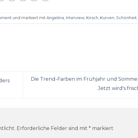
inment
und markiert mit
Angelina
,
Interview
,
Kirsch
,
Kurven
,
Schönheit
.
Die Trend-Farben im Frühjahr und Somme
ders
Jetzt wird's frisc
tlicht.
Erforderliche Felder sind mit
*
markiert