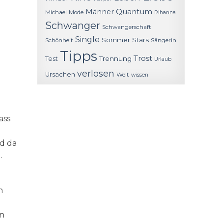
Quantum
Männer
Michael
Mode
Rihanna
Schwanger
Schwangerschaft
Single
Sommer
Stars
Schönheit
Sängerin
Tipps
Trost
Trennung
Test
Urlaub
verlosen
Ursachen
Welt
wissen
ass
nd da
.
h
en