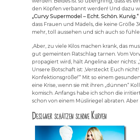
werden. Beides ist so übergriffig, dass es
den Köpfen verbannt werden! Und dazu wil
„Curvy Supermodel – Echt. Schön. Kurvig.“
dass Frauen und Mädels, die keine Größe 
mehr, toll aussehen und sich auch so fühlen
‚Aber, zu viele Kilos machen krank, das muss
gut gemeinten Ratschlag tarnen. Vom Vorw
propagiert wird, hält Angelina aber nichts: „
Unsere Botschaft ist: ‚Versteckt Euch nicht! 
Konfektionsgröße!‘“ Mit so einem gesunden 
eine Krise, wenn sie mit ihren „dünnen“ Ko
komisch. Anfangs habe ich schon die irriti
schon von einem Müsliriegel abraten. Aber 
Designer schätzen schöne Kurven